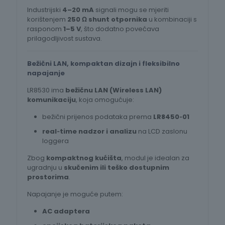
Industrijski
4–20 mA
signali mogu se mjeriti
korištenjem
250 Ω shunt otpornika
u kombinaciji s
rasponom
1–5 V
, što dodatno povećava
prilagodljivost sustava.
Bežični LAN, kompaktan dizajn i fleksibilno
napajanje
LR8530 ima
bežičnu LAN (Wireless LAN)
komunikaciju
, koja omogućuje:
bežični prijenos podataka prema
LR8450‑01
real‑time nadzor i analizu
na LCD zaslonu
loggera
Zbog
kompaktnog kućišta
, modul je idealan za
ugradnju u
skučenim ili teško dostupnim
prostorima
.
Napajanje je moguće putem:
AC adaptera