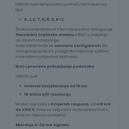
LR8530 mjeri temperaturu pomoću termoparova
tipa:
K, J, E, T, N, R, S, B i C
Široka kompatibilnost s termoparovima omogućuje
fleksibilnu toplinsku analizu
u R&D‑u, industriji i
okolišnom monitoringu.
Svaki kanal može se
neovisno konfigurirati
, što
omogućuje potpunu prilagodbu mjernog sustava
konkretnim zahtjevima ispitivanja.
Brzo i precizno prikupljanje podataka
LR8530 nudi:
interval osvježavanja od 10 ms
16‑bitnu A/D rezoluciju
Modul raspolaže s
9 mjernih raspona
, od
±10 mV
do ±100 V
, čime se osigurava visoka preciznost u
širokom rasponu primjena.
Mjerenje 4–20 mA signala