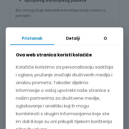
opcijskog baterijskog paketa
što omogućuje fleksibilne konfiguracije ovisno o
primjeni.
Jednostavna montaža – sve uključeno
Pristanak
Detalji
O
LR8530 se isporučuje s:
AC adapterom Z1008
Ova web stranica koristi kolačiće
montažnom pločom i vijcima
Kolačiće koristimo za personalizaciju sadržaja
što omogućuje
sigurno pričvršćivanje na zid ili
drugu ravnu površinu
.
i oglasa, pružanje značajki društvenih medija i
analizu prometa. Također dijelimo
Zašto odabrati HIOKI LR8530?
informacije o vašoj upotrebi naše stranice s
✔ 15 kanala po modulu
našim partnerima za društvene medije,
✔ do
105 bežičnih kanala
po jednom LR8450‑01
oglašavanje i analitiku koji ih mogu
✔ proširivo do
165 kanala
u kombinaciji s U8550
kombinirati s drugim informacijama koje ste
modulima
✔ DC napon do
100 V
im dali ili koje su oni prikupili tijekom korištenja
✔ mjerenje temperature s
9 tipova termoparova