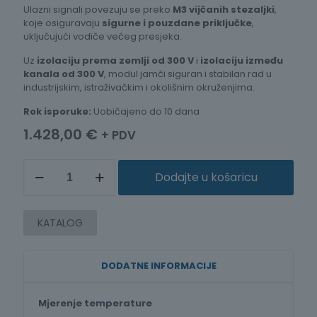
Ulazni signali povezuju se preko
M3 vijčanih stezaljki
,
koje osiguravaju
sigurne i pouzdane priključke
,
uključujući vodiče većeg presjeka.
Uz
izolaciju prema zemlji od 300 V
i
izolaciju između
kanala od 300 V
, modul jamči siguran i stabilan rad u
industrijskim, istraživačkim i okolišnim okruženjima.
Rok isporuke:
Uobičajeno do 10 dana
1.428,00
€
+ PDV
BEŽIČNI
Dodajte u košaricu
NAPONSKO-
TEMPERATURNI
MODUL
ZA
KATALOG
DAQ
LR8450
količina
DODATNE INFORMACIJE
Mjerenje temperature