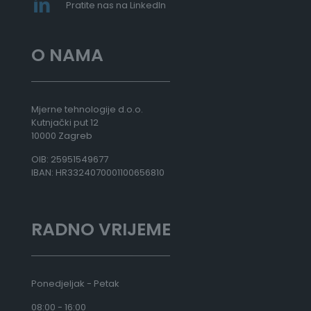
Pratite nas na LinkedIn
O NAMA
Mjerne tehnologije d.o.o.
Kutnjački put 12
10000 Zagreb
OIB: 25951549677
IBAN: HR3324070001100656810
RADNO VRIJEME
Ponedjeljak - Petak
08:00 - 16:00