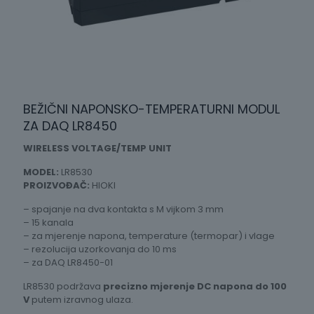
BEŽIČNI NAPONSKO-TEMPERATURNI MODUL
ZA DAQ LR8450
WIRELESS VOLTAGE/TEMP UNIT
MODEL:
LR8530
PROIZVOĐAČ:
HIOKI
– spajanje na dva kontakta s M vijkom 3 mm
– 15 kanala
– za mjerenje napona, temperature (termopar) i vlage
– rezolucija uzorkovanja do 10 ms
– za DAQ LR8450-01
LR8530 podržava
precizno mjerenje DC napona do 100
V
putem izravnog ulaza.