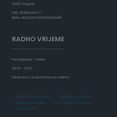
10000 Zagreb
OIB: 25951549677
IBAN: HR3324070001100656810
RADNO VRIJEME
Ponedjeljak - Petak
08:00 - 16:00
Vikendom i praznicima ne radimo
Uvjeti poslovanja
Raskid ugovora
Moje narudžbe
Pravila privatnosti
Impresum