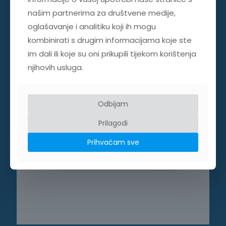
UREĐAJI ZA TESTIRANJE SIGURNOSTI ELEKTRIČNE OPREME
našim partnerima za društvene medije,
oglašavanje i analitiku koji ih mogu
kombinirati s drugim informacijama koje ste
im dali ili koje su oni prikupili tijekom korištenja
njihovih usluga.
Odbijam
Prilagodi
Prihvaćam sve