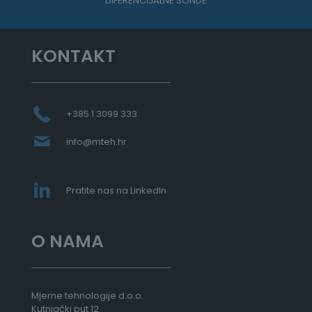
DIFERENCIJALNE SONDE
KONTAKT
+385 1 3099 333
info@mteh.hr
Pratite nas na LinkedIn
O NAMA
Mjerne tehnologije d.o.o.
Kutnjački put 12