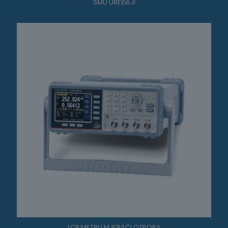
SMU UREĐAJI
LCR METRI I MJERAČI OTPORA