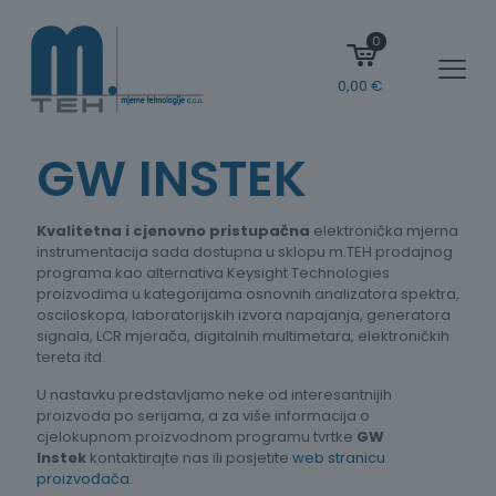
0
0,00
€
GW INSTEK
Kvalitetna i cjenovno pristupačna
elektronička mjerna
instrumentacija sada dostupna u sklopu m.TEH prodajnog
programa kao alternativa Keysight Technologies
proizvodima u kategorijama osnovnih analizatora spektra,
osciloskopa, laboratorijskih izvora napajanja, generatora
signala, LCR mjerača, digitalnih multimetara, elektroničkih
tereta itd.
U nastavku predstavljamo neke od interesantnijih
proizvoda po serijama, a za više informacija o
cjelokupnom proizvodnom programu tvrtke
GW
Instek
kontaktirajte nas ili posjetite
web stranicu
proizvođača
.