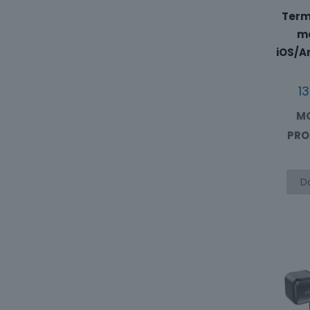
Term
mo
iOS/An
1
MO
PRO
D