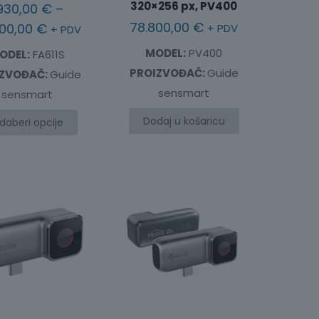
320×256 px, PV400
.930,00
€
–
78.800,00
€
Raspon
000,00
€
+ PDV
+ PDV
cijena:
MODEL:
PV400
ODEL:
FA611S
od
PROIZVOĐAČ:
Guide
IZVOĐAČ:
Guide
1.930,00 €
sensmart
sensmart
do
Dodaj u košaricu
daberi opcije
23.000,00 €
Ovaj
proizvod
ima
više
varijanti.
Opcije
se
mogu
odabrati