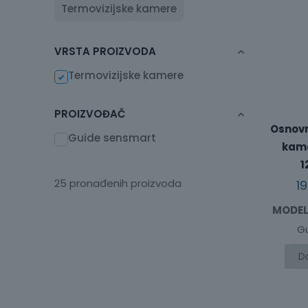
r
Termovizijske kamere
c
h
VRSTA PROIZVODA
Termovizijske kamere
PROIZVOĐAČ
Osnovn
Guide sensmart
kame
1
25 pronađenih proizvoda
1
MODEL
G
D