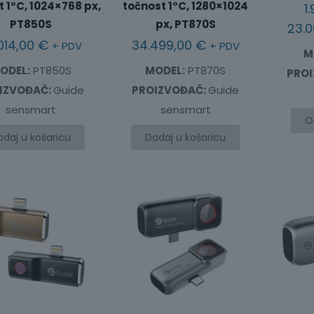
 1°C, 1024×768 px,
točnost 1°C, 1280×1024
1
PT850S
px, PT870S
23.
014,00
€
34.499,00
€
+ PDV
+ PDV
M
ODEL:
PT850S
MODEL:
PT870S
PRO
IZVOĐAČ:
Guide
PROIZVOĐAČ:
Guide
sensmart
sensmart
O
odaj u košaricu
Dodaj u košaricu