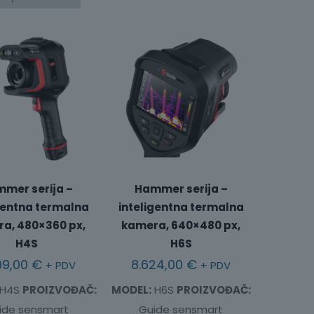
mer serija –
Hammer serija –
gentna termalna
inteligentna termalna
a, 480×360 px,
kamera, 640×480 px,
H4S
H6S
99,00
€
8.624,00
€
+ PDV
+ PDV
H4S
PROIZVOĐAČ:
MODEL:
H6S
PROIZVOĐAČ:
ide sensmart
Guide sensmart