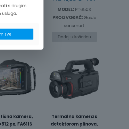
rati s drugim
DEL:
PT450S
MODEL:
PT650S
h usluga.
IZVOĐAČ:
Guide
PROIZVOĐAČ:
Guide
sensmart
sensmart
m sve
daj u košaricu
Dodaj u košaricu
tična kamera,
Termalna kamera s
512 px, FA611S
detektorom plinova,