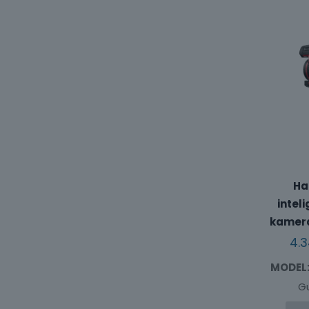
Ha
intel
kamera
4.
MODEL
G