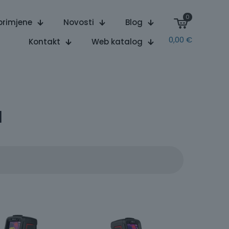
0
primjene
Novosti
Blog
0,00
€
Kontakt
Web katalog
a