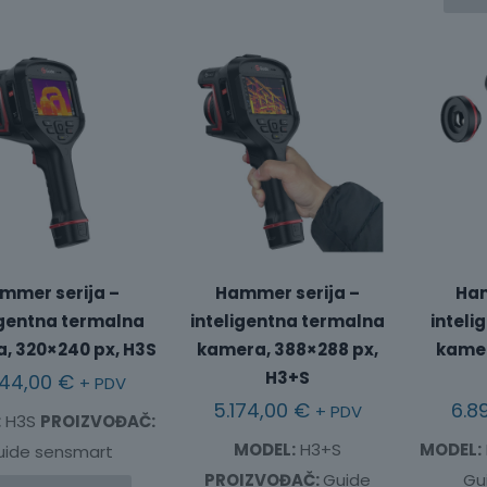
mmer serija –
Hammer serija –
Ham
igentna termalna
inteligentna termalna
inteli
, 320×240 px, H3S
kamera, 388×288 px,
kamer
H3+S
344,00
€
+ PDV
5.174,00
€
6.8
+ PDV
:
H3S
PROIZVOĐAČ:
MODEL:
H3+S
MODEL:
uide sensmart
PROIZVOĐAČ:
Guide
Gu