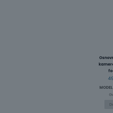
Osnovn
kamere,
fo
4
MODEL
G
D