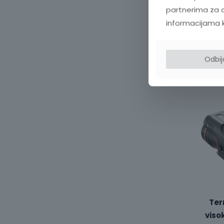
M
partnerima za d
PRO
informacijama koj
D
Odbi
Ter
viso