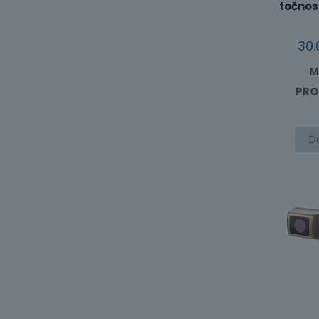
točnost
30.
M
PRO
D