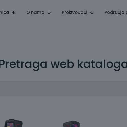
nica
O nama
Proizvođači
Područja 
Pretraga web katalog