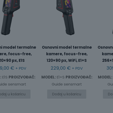
i model termalne
Osnovni model termalne
Osnovn
re, focus-free,
kamere, focus-free,
kamer
20×90 px, E1S
120×90 px, WiFi, E1+S
256×1
99,00
€
229,00
€
30
+ PDV
+ PDV
:
E1S
PROIZVOĐAČ:
MODEL:
E1+S
PROIZVOĐAČ:
MODEL:
uide sensmart
Guide sensmart
Gu
odaj u košaricu
Dodaj u košaricu
Do