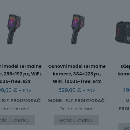
i model termalne
Osnovni model termalne
Dže
 256×192 px, WiFi,
kamere, 384×228 px,
kamer
cus-free, E3S
WiFi, focus-free, E4S
99,00
€
699,00
€
49
+ PDV
+ PDV
:
E3S
PROIZVOĐAČ:
MODEL:
E4S
PROIZVOĐAČ:
M
uide sensmart
Guide sensmart
PRO
odaj u košaricu
Dodaj u košaricu
Do