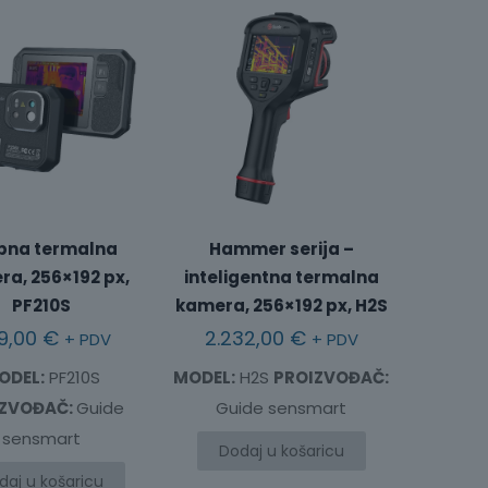
pna termalna
Hammer serija –
a, 256×192 px,
inteligentna termalna
PF210S
kamera, 256×192 px, H2S
9,00
€
2.232,00
€
+ PDV
+ PDV
ODEL:
PF210S
MODEL:
H2S
PROIZVOĐAČ:
IZVOĐAČ:
Guide
Guide sensmart
sensmart
Dodaj u košaricu
daj u košaricu