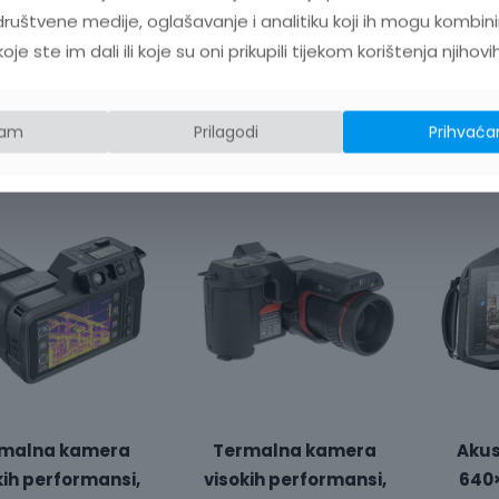
ODEL:
PR410S
MODEL:
PR610S
ruštvene medije, oglašavanje i analitiku koji ih mogu kombini
MO
IZVOĐAČ:
Guide
PROIZVOĐAČ:
Guide
e ste im dali ili koje su oni prikupili tijekom korištenja njihovi
PRO
sensmart
sensmart
odaj u košaricu
Dodaj u košaricu
jam
Prilagodi
Prihvaća
Do
malna kamera
Termalna kamera
Akus
kih performansi,
visokih performansi,
640×