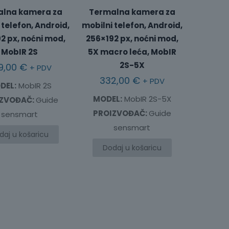
na
lna kamera za
Termalna kamera za
stranici
 telefon, Android,
mobilni telefon, Android,
proizvoda
2 px, noćni mod,
256×192 px, noćni mod,
MobIR 2S
5X macro leća, MobIR
2S-5X
9,00
€
+ PDV
332,00
€
+ PDV
DEL:
MobIR 2S
MODEL:
MobIR 2S-5X
IZVOĐAČ:
Guide
PROIZVOĐAČ:
Guide
sensmart
sensmart
daj u košaricu
Dodaj u košaricu