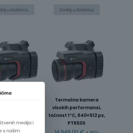
daj u košaricu
Dodaj u košaricu
ićima
malna kamera
Termalna kamera
ih performansi,
visokih performansi,
 1°C, 480×360 px,
točnost 1°C, 640×512 px,
štvenih medija i
PT450S
PT650S
e s našim
349,00
€
14.949,00
€
+ PDV
+ PDV