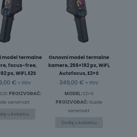
i model termalne
Osnovni model termalne
e, focus-free,
kamere, 256×192 px, WiFi,
92 px, WiFi, E2S
Autofocus, E2+S
9,00
€
349,00
€
+ PDV
+ PDV
E2S
PROIZVOĐAČ:
MODEL:
E2+S
ide sensmart
PROIZVOĐAČ:
Guide
sensmart
daj u košaricu
Dodaj u košaricu