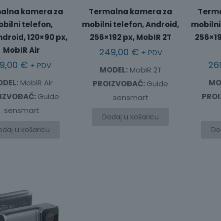
alna kamera za
Termalna kamera za
Terma
bilni telefon,
mobilni telefon, Android,
mobilni
droid, 120×90 px,
256×192 px, MobIR 2T
256×19
MobIR Air
249,00
€
+ PDV
39,00
€
26
+ PDV
MODEL:
MobIR 2T
DEL:
MobIR Air
MO
PROIZVOĐAČ:
Guide
IZVOĐAČ:
Guide
PRO
sensmart
sensmart
Dodaj u košaricu
odaj u košaricu
Do