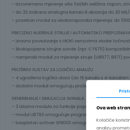
– istovremeno mjerenje više fizičkih veličina: napon, str
– do 32 izolirana analogna kanala ili akvizicija do 20 M
– poseban modul za visokonaponska mjerenja: do 1000 
PRECIZNO MJERENJE STRUJE I AUTOMATSKO PREPOZNAV
– izravno povezivanje s HIOKI senzorima visoke točnost
– širokopojasne strujne sonde (npr. CT6711) kompatib
– namjenski moduli za mjerenje struje (U8977, 8971) p
PROŠIRIVI SUSTAV ZA LOGIČKU ANALIZU
– 4 ugrađena logička ulaza (do 16 kanala s 4-kanalni
– dodatni moduli omogućuju proširenje broja logičkih k
Pris
GENERIRANJE I SIMULACIJA SIGNALA
– 3 izlazna modula za funkcije poput pulsnog izlaza i ge
Ova web strani
– modul U8793 omogućuje programiranje i izlaz proizvolj
Kolačiće koristi
– besplatan softver SF8000 omogućuje unos i kombinira
analizu prometa