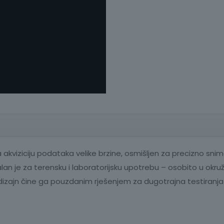
viziciju podataka velike brzine, osmišljen za precizno sniman
alan je za terensku i laboratorijsku upotrebu – osobito u okru
iv dizajn čine ga pouzdanim rješenjem za dugotrajna testiranja