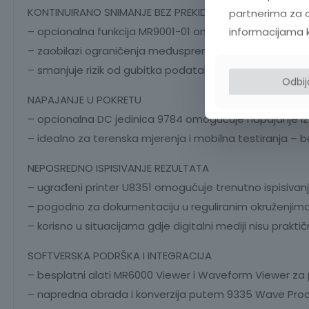
KONTINUIRANO SNIMANJE BEZ PREKIDA
partnerima za d
– opcionalna funkcija MR9001-01 omogućuje real-time s
informacijama koj
– zaobilazi ograničenja međuspremnika i omogućuje d
– smanjuje rizik od gubitka podataka pri nestanku nap
Odbi
NAPAJANJE U POKRETU
– opcionalna DC jedinica 9784 omogućuje napajanje iz va
– idealno za terenska mjerenja i mobilna testiranja –
NEPOSREDNO ISPISIVANJE REZULTATA
– ugrađeni printer U8351 omogućuje trenutno ispisivanje 
– pogodno za dokumentaciju u reguliranim okruženjima, s
– korisno u situacijama gdje digitalni mediji nisu praktičn
SOFTVERSKA PODRŠKA I INTEGRACIJA
– besplatni alati MR6000 Viewer i Waveform Viewer za p
– napredna obrada i konverzija putem 9335 Wave Pro