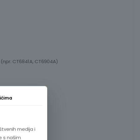
e (npr. CT6841A, CT6904A)
ićima
štvenih medija i
e s našim