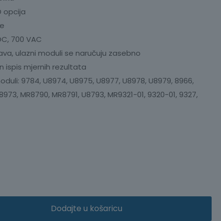
D opcija
je
DC, 700 VAC
ava, ulazni moduli se naručuju zasebno
n ispis mjernih rezultata
moduli: 9784, U8974, U8975, U8977, U8978, U8979, 8966,
 8973, MR8790, MR8791, U8793, MR9321-01, 9320-01, 9327,
Dodajte u košaricu