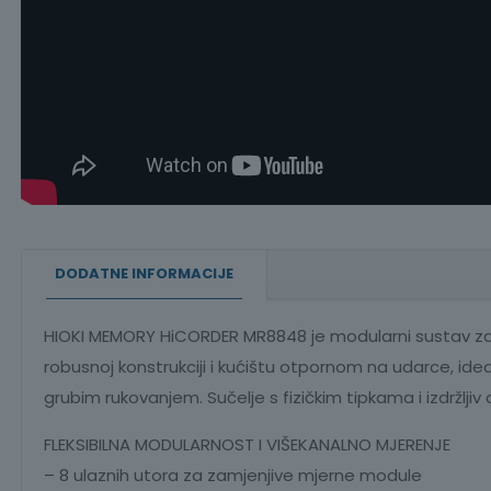
DODATNE INFORMACIJE
HIOKI MEMORY HiCORDER MR8848 je modularni sustav za ak
robusnoj konstrukciji i kućištu otpornom na udarce, ide
grubim rukovanjem. Sučelje s fizičkim tipkama i izdržlj
FLEKSIBILNA MODULARNOST I VIŠEKANALNO MJERENJE
– 8 ulaznih utora za zamjenjive mjerne module