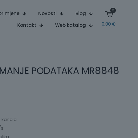
0
primjene
Novosti
Blog
0,00
€
Kontakt
Web katalog
IMANJE PODATAKA MR8848
h kanala
/s
lika