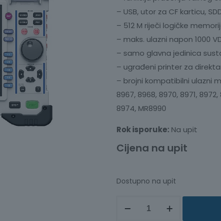
– USB, utor za CF karticu, SD
– 512 M riječi logičke memori
– maks. ulazni napon 1000 V
– samo glavna jedinica sust
– ugrađeni printer za direkta
– brojni kompatibilni ulazni 
8967, 8968, 8970, 8971, 8972,
8974, MR8990
Rok isporuke:
Na upit
Cijena na upit
Dostupno na upit
SUSTAV
ZA