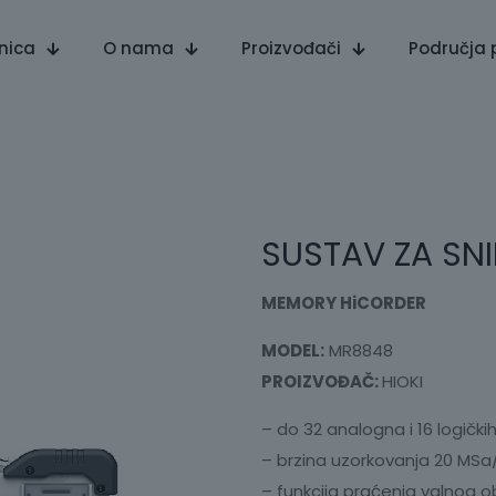
nica
O nama
Proizvođači
Područja 
SUSTAV ZA SN
MEMORY HiCORDER
MODEL:
MR8848
PROIZVOĐAČ:
HIOKI
– do 32 analogna i 16 logički
– brzina uzorkovanja 20 MSa
– funkcija praćenja valnog ob