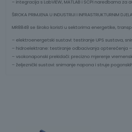
– integracija s LabVIEW, MATLAB i SCPI naredbama za aut
ŠIROKA PRIMJENA U INDUSTRIJI I INFRASTRUKTURNIM DJE
MR8848 se široko koristi u sektorima energetike, transpo
– elektroenergetski sustavi: testiranje UPS sustava, sn
– hidroelektrane: testiranje odbacivanja opterećenja – b
– vsokonaponski prekidači: precizno mjerenje vremenski
– željeznički sustavi: snimanje napona i struje pogonskih