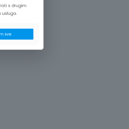
rati s drugim
h usluga.
m sve