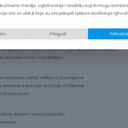
ruštvene medije, oglašavanje i analitiku koji ih mogu kombini
premanje podataka na 1 TB SSD, SD karticu ili USB uređaj
e ste im dali ili koje su oni prikupili tijekom korištenja njihovi
ugotrajno snimanje bez prekida
ajanja
jam
Prilagodi
Prihvaća
njskih izvora od 10 V do 28 V (npr. akumulatori vozila)
 bez potrebe za AC napajanjem
rezultata i valnih oblika na licu mjesta
ervisne izvještaje i potvrde za klijente
i ili dopušteni
rikaz, analizu i izvoz podataka
cessora