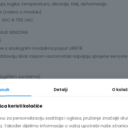
uja, logika, temperatura, vibracije, tlak, deformacije
S/s (ovisno o modulu)
VDC ili 700 VAC
ANJE SENZORA
i
ilne s analognim modulima poput U8978
održavaju širok raspon i automatski napajaju spojene senzor
m logičkim sondama)
anala
tanak
Detalji
O
kolač
neriranja valnih oblika
ca koristi kolačiće
nih valnih oblika – idealno za simulaciju anomalija
mo za personalizaciju sadržaja i oglasa, pružanje značajki dru
nje valnih oblika za složene primjene
. Također dijelimo informacije o vašoj upotrebi naše stranic