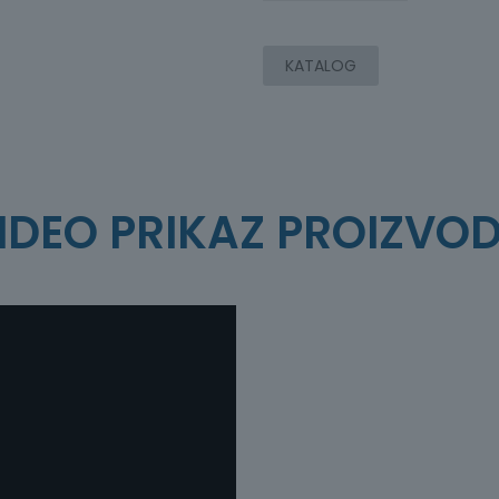
SNIMANJE
PODATAKA
KATALOG
MR8848
količina
IDEO PRIKAZ PROIZVO