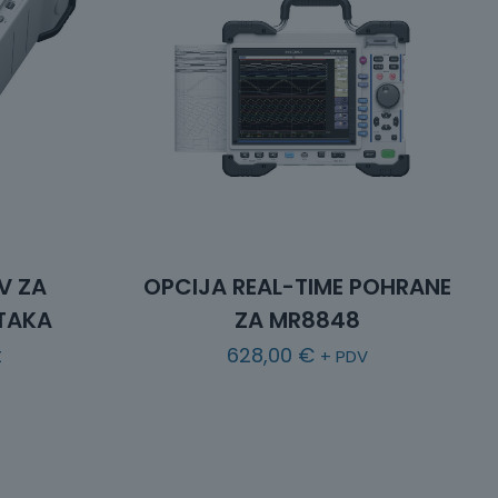
V ZA
OPCIJA REAL-TIME POHRANE
TAKA
ZA MR8848
t
628,00
€
+ PDV