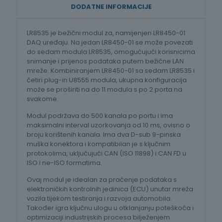
DODATNE INFORMACIJE
LR8535 je bežični modul za, namijenjen LR8450-01
DAQ uređaju. Na jedan LR8450-01 se može povezati
do sedam modula LR8535, omogućujući korisnicima
snimanje i prijenos podataka putem bežične LAN
mreže. Kombiniranjem LR8450-01 sa sedam LR8535 i
četiri plug-in U8555 modula, ukupna konfiguracija
može se proširiti na do 11 modula s po 2 porta na
svakome.
Modul podržava do 500 kanala po portu i ima
maksimalni interval uzorkovanja od 10 ms, ovisno o
broju korištenih kanala. Ima dva D-sub 9-pinska
muška konektora i kompatibilan je s ključnim
protokolima, uključujući CAN (ISO 11898) i CAN FD u
ISO i ne-ISO formatima.
Ovaj modul je idealan za praćenje podataka s
elektroničkih kontrolnih jedinica (ECU) unutar mreža
vozila tijekom testiranja i razvoja automobila.
Također igra ključnu ulogu u otklanjanju poteškoća i
optimizaciji industrijskih procesa bilježenjem