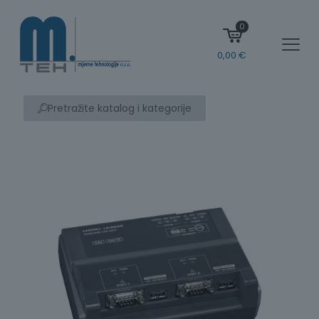
0
0,00
€
Pretražite katalog i kategorije