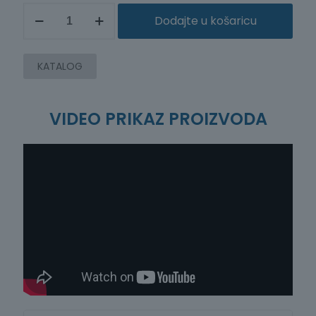
BEŽIČNI
Dodajte u košaricu
CAN
MODUL
ZA
DAQ
KATALOG
LR8450
količina
VIDEO PRIKAZ PROIZVODA