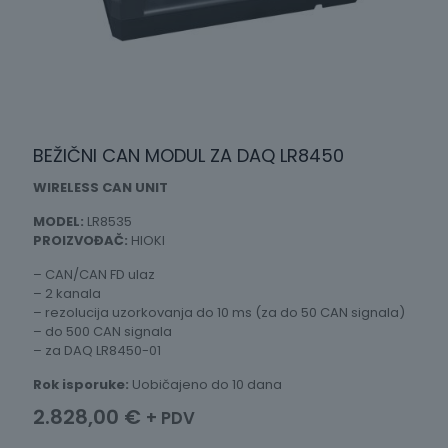
BEŽIČNI CAN MODUL ZA DAQ LR8450
WIRELESS CAN UNIT
MODEL:
LR8535
PROIZVOĐAČ:
HIOKI
– CAN/CAN FD ulaz
– 2 kanala
– rezolucija uzorkovanja do 10 ms (za do 50 CAN signala)
– do 500 CAN signala
– za DAQ LR8450-01
Rok isporuke:
Uobičajeno do 10 dana
2.828,00
€
+ PDV