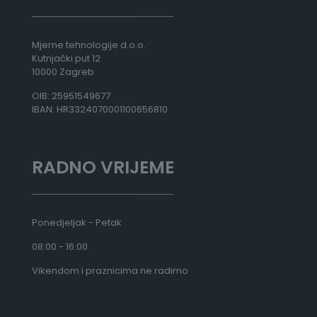
Mjerne tehnologije d.o.o.
Kutnjački put 12
10000 Zagreb
OIB: 25951549677
IBAN: HR3324070001100656810
RADNO VRIJEME
Ponedjeljak - Petak
08:00 - 16:00
Vikendom i praznicima ne radimo