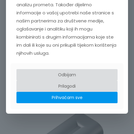
tijekom faza testiranja i razvoja vozila
analizu prometa. Također dijelimo
– Otklanjanje poteškoća i optimizacija industrijskih
informacije o vašoj upotrebi naše stranice s
procesa snimanjem komunikacije bazirane na
CAN-u između industrijskih kontrolera i uređaja
našim partnerima za društvene medije,
– Praćenje prijenosa podataka između
oglašavanje i analitiku koji ih mogu
zrakoplovnih sustava u avio-industriji
kombinirati s drugim informacijama koje ste
Što je u kutiji
im dali ili koje su oni prikupili tijekom korištenja
– LR8535 Bežični CAN modul za DAQ
– Upute za upotrebu
njihovih usluga.
– Z3231 Bežični LAN adapter
– Z1008 AC adapter
– Montažna pločica
– Vijci M3×4 (za uporabu s montažnom pločicom)
Odbijam
Prilagodi
Prihvaćam sve