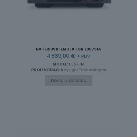
BATERIJSKI EMULATOR E36731A
4.839,00
€
+ PDV
MODEL:
E36731A
PROIZVOĐAČ:
Keysight Technologies
Dodaj u košaricu