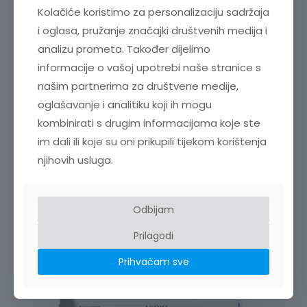
Kolačiće koristimo za personalizaciju sadržaja
i oglasa, pružanje značajki društvenih medija i
analizu prometa. Također dijelimo
BATERIJSKI TESTER BT6065
informacije o vašoj upotrebi naše stranice s
4.758,00
€
+ PDV
našim partnerima za društvene medije,
MODEL:
BT6065
oglašavanje i analitiku koji ih mogu
PROIZVOĐAČ:
HIOKI
kombinirati s drugim informacijama koje ste
Dodaj u košaricu
im dali ili koje su oni prikupili tijekom korištenja
njihovih usluga.
Odbijam
Prilagodi
Prihvaćam sve