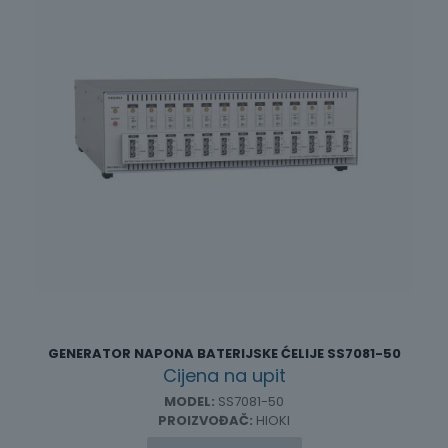
se
mogu
odabrati
na
stranici
proizvoda
GENERATOR NAPONA BATERIJSKE ĆELIJE SS7081-50
Cijena na upit
MODEL:
SS7081-50
PROIZVOĐAČ:
HIOKI