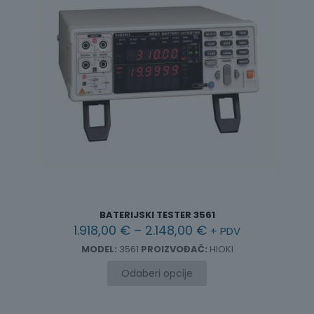
BATERIJSKI TESTER 3561
Raspon
1.918,00
€
–
2.148,00
€
+ PDV
cijena:
MODEL:
3561
PROIZVOĐAČ:
HIOKI
od
1.918,00 €
Odaberi opcije
do
2.148,00 €
Ovaj
proizvod