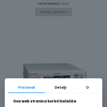
PROIZVOĐAČ:
HIOKI
Dodaj u košaricu
Pristanak
Detalji
O
Ova web stranica koristi kolačiće