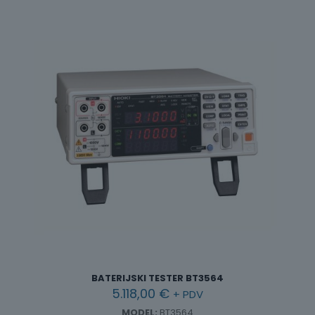
BATERIJSKI TESTER BT3564
5.118,00
€
+ PDV
MODEL:
BT3564