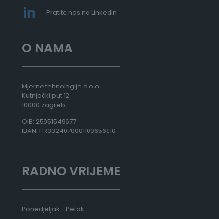
Pratite nas na LinkedIn
O NAMA
Mjerne tehnologije d.o.o.
Kutnjački put 12
10000 Zagreb
OIB: 25951549677
IBAN: HR3324070001100656810
RADNO VRIJEME
Ponedjeljak - Petak