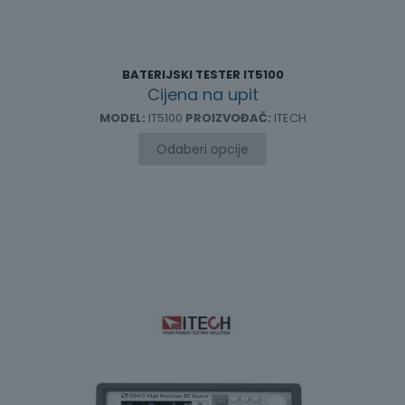
BATERIJSKI TESTER IT5100
Cijena na upit
MODEL:
IT5100
PROIZVOĐAČ:
ITECH
Odaberi opcije
Ovaj
proizvod
ima
više
varijanti.
Opcije
se
mogu
odabrati
na
stranici
proizvoda