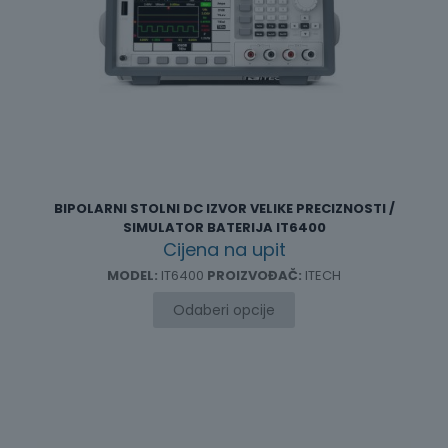
BIPOLARNI STOLNI DC IZVOR VELIKE PRECIZNOSTI /
SIMULATOR BATERIJA IT6400
Cijena na upit
MODEL:
IT6400
PROIZVOĐAČ:
ITECH
Odaberi opcije
Ovaj
proizvod
ima
više
varijanti.
Opcije