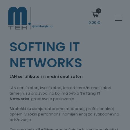
0
0,00
€
SOFTING IT
NETWORKS
LAN certifikatori i mrežni analizatori
LAN certifikatori, kvalifikatori, testeri i mrežni analizatori
temeljni su proizvodi na kojima tvrtka
Softing IT
Networks
gradi svoje poslovanje.
Strateški su usmjereni prema modernoj, profesionalnoj
opremi visokih performansi namijenjenoj za svakodnevno
održavanje.
Oprema tvrtke
Softing
omogućuje bržu implementaciju i