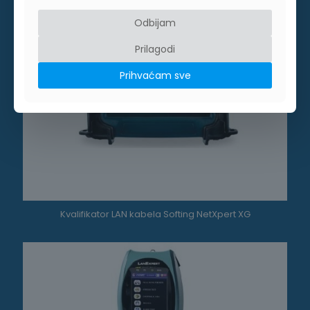
Odbijam
Prilagodi
Prihvaćam sve
Kvalifikator LAN kabela Softing NetXpert XG