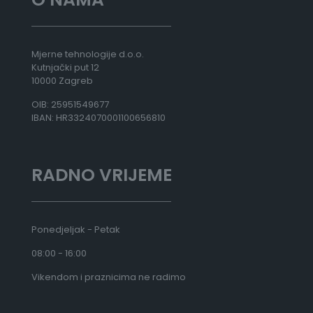
Mjerne tehnologije d.o.o.
Kutnjački put 12
10000 Zagreb
OIB: 25951549677
IBAN: HR3324070001100656810
RADNO VRIJEME
Ponedjeljak - Petak
08:00 - 16:00
Vikendom i praznicima ne radimo