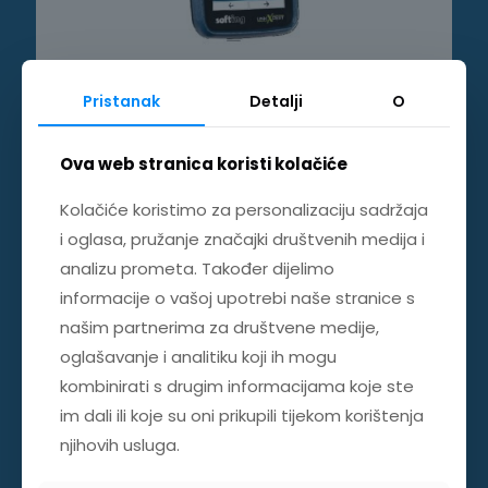
Pristanak
Detalji
O
Tester LAN kabela Softing LinkXpert TP
Ova web stranica koristi kolačiće
Kolačiće koristimo za personalizaciju sadržaja
i oglasa, pružanje značajki društvenih medija i
analizu prometa. Također dijelimo
informacije o vašoj upotrebi naše stranice s
našim partnerima za društvene medije,
oglašavanje i analitiku koji ih mogu
kombinirati s drugim informacijama koje ste
im dali ili koje su oni prikupili tijekom korištenja
njihovih usluga.
Certifikator LAN kabela Softing WireXpert 4500