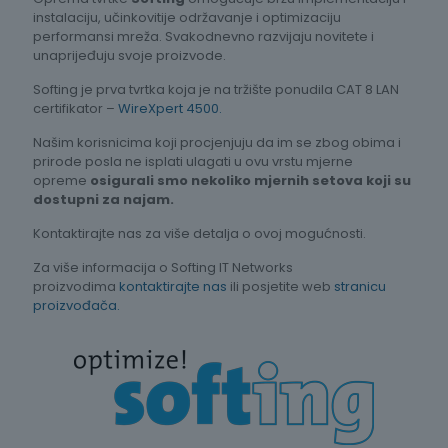
instalaciju, učinkovitije održavanje i optimizaciju
performansi mreža. Svakodnevno razvijaju novitete i
unaprijeđuju svoje proizvode.
Softing je prva tvrtka koja je na tržište ponudila CAT 8 LAN
certifikator –
WireXpert 4500.
Našim korisnicima koji procjenjuju da im se zbog obima i
prirode posla ne isplati ulagati u ovu vrstu mjerne
opreme
osigurali smo nekoliko mjernih setova koji su
dostupni za najam.
Kontaktirajte nas za više detalja o ovoj mogućnosti.
Za više informacija o Softing IT Networks
proizvodima
kontaktirajte nas
ili posjetite web
stranicu
proizvođača.