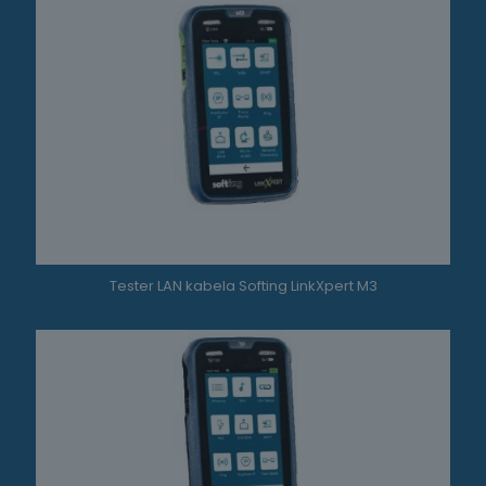
Tester LAN kabela Softing LinkXpert M3