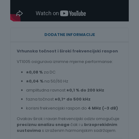
DODATNE INFORMACIJE
Vrhunska točnost i široki frekvencijski raspon
VT1005 osigurava iznimne mjerne performanse:
±0,08 %
za DC
±0,04 %
na 50/60 Hz
amplitudna ravnost
±0,1 % do 200 kHz
fazna točnost
±0,1° do 500 kHz
korisni frekvencijski raspon do
4 MHz (–3 dB)
Ovakav širok i ravan frekvencijski odziv omogućuje
preciznu analizu snage
čak i u
brzoprekidnim
sustavima
s izraženim harmonijskim sadržajem.