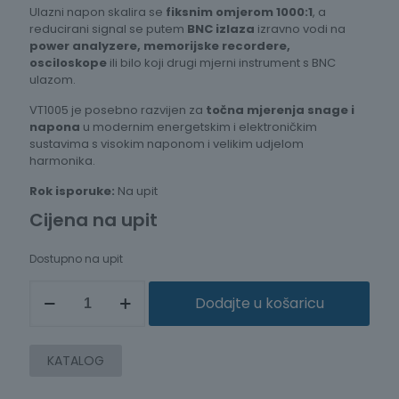
Ulazni napon skalira se
fiksnim omjerom 1000:1
, a
reducirani signal se putem
BNC izlaza
izravno vodi na
power analyzere, memorijske recordere,
osciloskope
ili bilo koji drugi mjerni instrument s BNC
ulazom.
VT1005 je posebno razvijen za
točna mjerenja snage i
napona
u modernim energetskim i elektroničkim
sustavima s visokim naponom i velikim udjelom
harmonika.
Rok isporuke:
Na upit
Cijena na upit
Dostupno na upit
AC/DC
Dodajte u košaricu
VISOKONAPONSKO
DJELILO
ZA
ANALIZATOR
KATALOG
SNAGE
VT1005