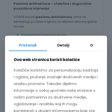
Pasivna arhitektura – stabilna i dugoročno
pouzdana mjerenja
VT1005 koristi
pasivnu arhitekturu
, čime se
eliminiraju problemi tipični za aktivne diferencijalne
sonde:
opterećenje mjernog kruga
toplinski drift
Pristanak
Detalji
O
šum aktivnih elektroničkih sklopova
Rezultat su:
Ova web stranica koristi kolačiće
čišći signali
Kolačiće koristimo za personalizaciju sadržaja
veća točnost mjerenja
i oglasa, pružanje značajki društvenih medija i
izvrsna dugoročna stabilnost, čak i na višim
analizu prometa. Također dijelimo
frekvencijama
informacije o vašoj upotrebi naše stranice s
Uz to, VT1005 ima
CMRR od 80 dB pri 100 kHz
, što
našim partnerima za društvene medije,
osigurava pouzdana mjerenja i u
oglašavanje i analitiku koji ih mogu
elektromagnetski zahtjevnim okruženjima
,
poput ispitnih stolova za invertere ili industrijskih
kombinirati s drugim informacijama koje ste