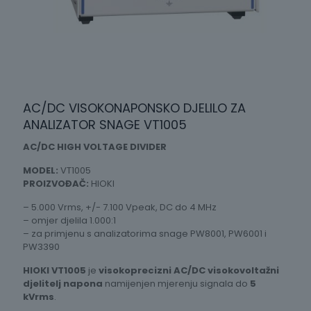
AC/DC VISOKONAPONSKO DJELILO ZA
ANALIZATOR SNAGE VT1005
AC/DC HIGH VOLTAGE DIVIDER
MODEL:
VT1005
PROIZVOĐAČ:
HIOKI
– 5.000 Vrms, +/- 7.100 Vpeak, DC do 4 MHz
– omjer djelila 1.000:1
– za primjenu s analizatorima snage PW8001, PW6001 i
PW3390
HIOKI VT1005
je
visokoprecizni AC/DC visokovoltažni
djelitelj napona
namijenjen mjerenju signala do
5
kVrms
.