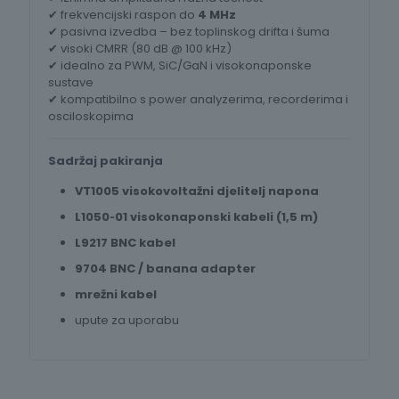
✔ frekvencijski raspon do
4 MHz
✔ pasivna izvedba – bez toplinskog drifta i šuma
✔ visoki CMRR (80 dB @ 100 kHz)
✔ idealno za PWM, SiC/GaN i visokonaponske
sustave
✔ kompatibilno s power analyzerima, recorderima i
osciloskopima
Sadržaj pakiranja
VT1005 visokovoltažni djelitelj napona
L1050‑01 visokonaponski kabeli (1,5 m)
L9217 BNC kabel
9704 BNC / banana adapter
mrežni kabel
upute za uporabu