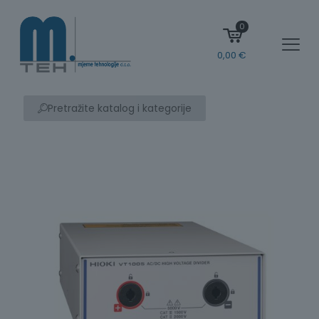
0
0,00
€
Pretražite katalog i kategorije