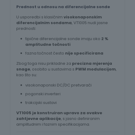
Prednost u odnosu na diferencijalne sonde
U usporedbi s klasičnim
visokonaponskim
diferencijalnim sondama
, VT1005 nudi jasne
prednosti:
tipične diferencijalne sonde imaju oko
2 %
amplitudne točnosti
fazna točnost često
nije specificirana
Zbog toga nisu prikladne za
precizna mjerenja
snage
, osobito u sustavima s
PWM modulacijom
,
kao što su:
visokonaponski DC/DC pretvarači
pogonski inverteri
trakcijski sustavi
VT1005 je konstruiran upravo za ovakve
zahtjevne aplikacije
, s jasno definiranim
amplitudnim i faznim specifikacijama.