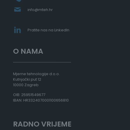
7
8
info@mteh.hr
8
,
0
0
Pratite nas na LinkedIn
€
d
O NAMA
o
5
1
.
5
Mjerne tehnologije d.o.o.
6
Kutnjački put 12
8
10000 Zagreb
,
OIB: 25951549677
0
IBAN: HR3324070001100656810
0
€
RADNO VRIJEME