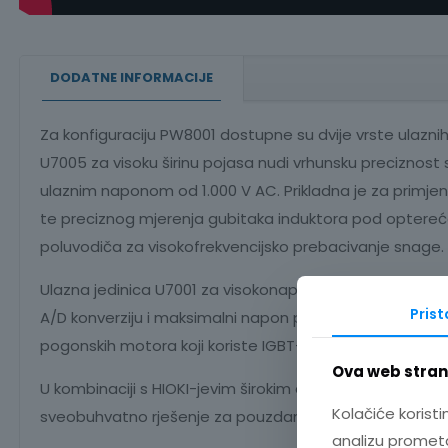
DODATNE INFORMACIJE
Za konfiguraciju PW8001 dostupne su dvije vrste ulazn
U7005 za visoku širinu pojasa nudi vrhunsku preciznos
ulaznim naponom od 1.000 V AC. Prikladna je za primje
te preciznog mjerenja gubitaka induktora pod opterećenj
poluvodiča za visokofrekvencijsko prebacivanje snage.
Ulazna jedinica U7001 za visokonaponske primjene ima o
Pris
A/D konverziju i maksimalni napon prema zemlji od 1.500 
pogonskih motora koji koriste IGBT-ove, vjetroturbine i
Ova web strani
U kombinaciji s HIOKI-jevim širokim asortimanom visoko p
Kolačiće koristi
sveobuhvatno rješenje za pouzdano mjerenje, od malih e
analizu prometa