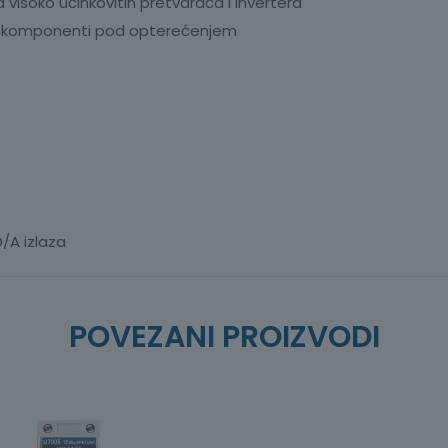
ma visoko učinkovitih pretvarača i invertera
nih komponenti pod opterećenjem
/A izlaza
POVEZANI PROIZVODI