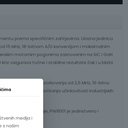
rumentu prema specifičnim zahtjevima. Ulazna jedinica
 od 15 MHz, 18-bitnom A/D konverzijom i maksimalnim
verterskim motornim pogonima zasnovanim na SiC i GaN
z osigurava točne i stabilne rezultate čak i u blizini
 V DC, frekvenciju uzorkovanja od 2,5 MHz, 16-bitnu
ićima
inu pojasa, poput testiranja učinkovitosti industrijskih
izravno mjerenje struje, PW8001 je jedinstveno i
štvenih medija i
e s našim