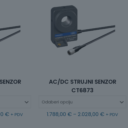
 SENZOR
AC/DC STRUJNI SENZOR
CT6873
R
R
00
€
1.788,00
€
–
2.028,00
€
+ PDV
+ PDV
a
a