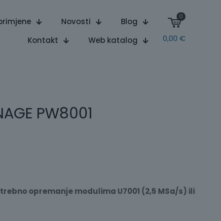
0
primjene
Novosti
Blog
0,00
€
Kontakt
Web katalog
NAGE PW8001
trebno opremanje modulima U7001 (2,5 MSa/s) ili