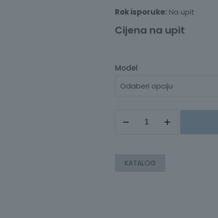
Rok isporuke:
Na upit
Cijena na upit
Model
ANALIZATOR
SNAGE
PW8001
količina
KATALOG