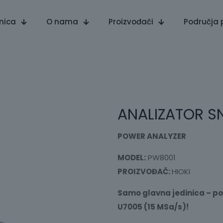
nica
O nama
Proizvođači
Područja 
ANALIZATOR S
POWER ANALYZER
MODEL:
PW8001
PROIZVOĐAČ:
HIOKI
Samo glavna jedinica – po
U7005 (15 MSa/s)!