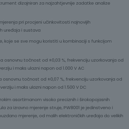
strument dizajniran za najzahtjevnije zadatke analize
jerenja pri procjeni učinkovitosti najnovijih
ih uređaja i sustava
e, koje se sve mogu koristiti u kombinaciji s funkcijom
ma osnovnu točnost od ±0,03 %, frekvenciju uzorkovanja od
verziju i maks ulazni napon od 1.000 V AC
a osnovnu točnost od ±0,07 %, frekvenciju uzorkovanja od
nverziju i maks ulazni napon od 1.500 V DC
širokim asortimanom visoko preciznih i širokopojasnih
ula za izravno mjerenje struje, PW8001 je jedinstveno i
zdano mjerenje, od malih elektroničkih uređaja do velikih