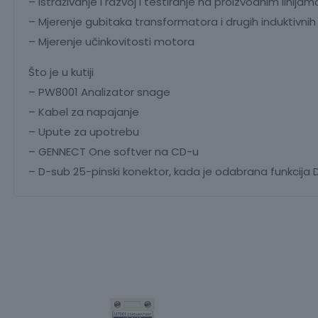
– Istraživanje i razvoj i testiranje na proizvodnim linija
– Mjerenje gubitaka transformatora i drugih induktiv
– Mjerenje učinkovitosti motora
Što je u kutiji
– PW8001 Analizator snage
– Kabel za napajanje
– Upute za upotrebu
– GENNECT One softver na CD-u
– D-sub 25-pinski konektor, kada je odabrana funkcija D