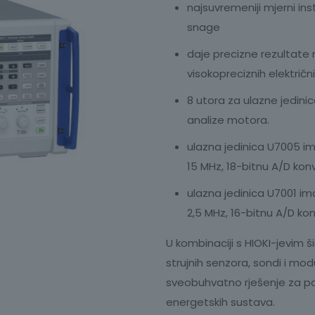
najsuvremeniji mjerni in
snage
daje precizne rezultate m
visokopreciznih električn
8 utora za ulazne jedinic
analize motora.
ulazna jedinica U7005 i
15 MHz, 18-bitnu A/D kon
ulazna jedinica U7001 im
2,5 MHz, 16-bitnu A/D ko
U kombinaciji s HIOKI-jevim 
strujnih senzora, sondi i mod
sveobuhvatno rješenje za pou
energetskih sustava.