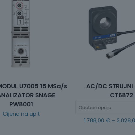
MODUL U7005 15 MSa/s
AC/DC STRUJNI
ANALIZATOR SNAGE
CT6872
PW8001
Cijena na upit
1.788,00
€
–
2.028,