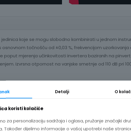
ih jedinica koje se mogu slobodno kombinirati u jednom inst
t s osnovnom točnošću od ±0,03 %, frekvencijom uzorkovanja
ne poput mjerenja učinkovitosti invertera baziranih na pin
em. Izvrsna otpornost na vanjske smetnje od 110 dB pri 100 kH
snovnu točnost od ±0,07 %, maksimalni ulazni napon od 1.500
tanak
Detalji
O
kolač
VDC CAT II. Prikladna je za primjene koje zahtijevaju manju šir
 pretvarače solarnih panela.
ca koristi kolačiće
reciznih i širokopojasnih strujnih senzora, sondi i modula za 
mo za personalizaciju sadržaja i oglasa, pružanje značajki dru
lektroničkih uređaja do velikih energetskih sustava.
. Također dijelimo informacije o vašoj upotrebi naše stranic