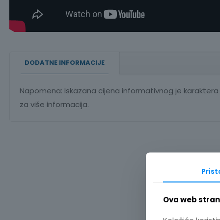
DODATNE INFORMACIJE
Napomena: Iskazana cijena informativnog je karaktera i
za više informacija.
Pris
Ova web strani