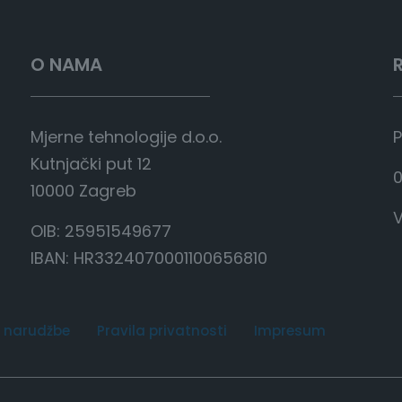
o
d
1
O NAMA
.
7
8
Mjerne tehnologije d.o.o.
P
8
Kutnjački put 12
0
,
10000 Zagreb
0
V
OIB: 25951549677
0
IBAN: HR3324070001100656810
€
d
 narudžbe
Pravila privatnosti
Impresum
o
2
.