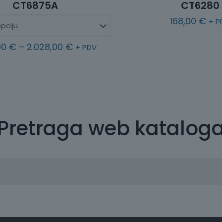
CT6875A
CT6280
168,00
€
+ P
R
00
€
–
2.028,00
€
+ PDV
a
s
p
o
n
Pretraga web katalog
c
i
j
e
n
a
: