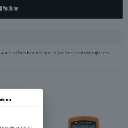
rskih i hardverskih opcija. Molimo kontaktirajte nas
ićima