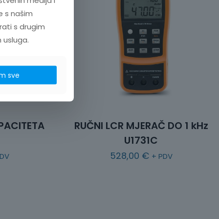
štvenih medija i
e s našim
rati s drugim
h usluga.
m sve
PACITETA
RUČNI LCR MJERAČ DO 1 kHz
U1731C
528,00
€
PDV
+ PDV