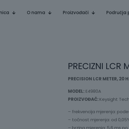
nica
O nama
Proizvođači
Područja 
PRECIZNI LCR 
PRECISION LCR METER, 20 H
MODEL:
E4980A
PROIZVOĐAČ:
Keysight Tec
– frekvencija mjerenja: pode
– točnost mjerenja: od 0,05
– brzina mjerenja: 5,6 ms po