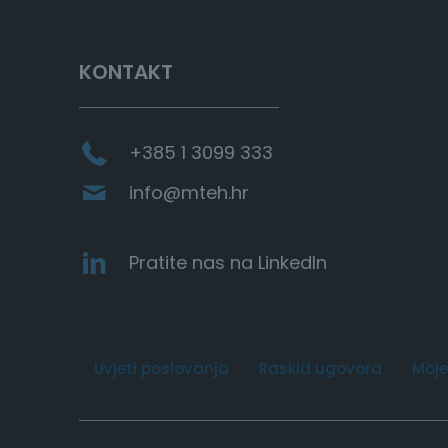
e
a
r
c
KONTAKT
h
+385 1 3099 333
info@mteh.hr
Pratite nas na LinkedIn
Uvjeti poslovanja
Raskid ugovora
Moje