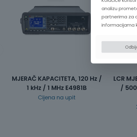
Kolačiće koristi
analizu prometa
partnerima za d
informacijama koj
Odbi
MJERAČ KAPACITETA, 120 Hz /
LCR MJE
1 kHz / 1 MHz E4981B
/ 500
Cijena na upit