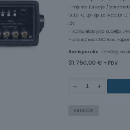
– mjerne funkcije / parametr
Q, Lp-G, Lp-Rp, Lp-Rdc, Ls-D, 
Idc
– komunikacijska sučelja: LAN
– posebnosti: DC Bias napon
Rok isporuke:
Uobičajeno d
31.750,00
€
+ PDV
PRECIZNI
LCR
MJERAČ,
20
KATALOG
Hz
-