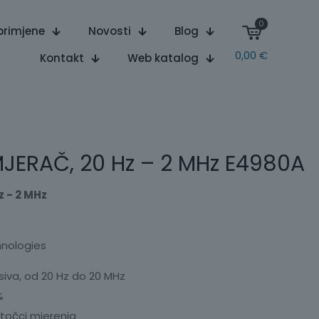
0
primjene
Novosti
Blog
0,00
€
Kontakt
Web katalog
MJERAČ, 20 Hz – 2 MHz E4980A
z - 2 MHz
hnologies
siva, od 20 Hz do 20 MHz
%
 točci mjerenja