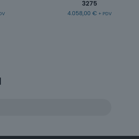
3275
4.058,00
€
DV
+ PDV
a