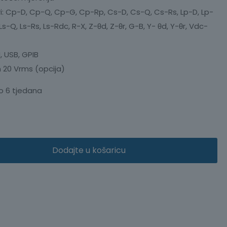
i: Cp-D, Cp-Q, Cp-G, Cp-Rp, Cs-D, Cs-Q, Cs-Rs, Lp-D, Lp-
Ls-Q, Ls-Rs, Ls-Rdc, R-X, Z-θd, Z-θr, G-B, Y- θd, Y-θr, Vdc-
, USB, GPIB
 20 Vrms (opcija)
o 6 tjedana
Dodajte u košaricu