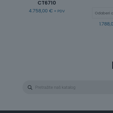
CT6710
4.758,00
€
+ PDV
1.788,
P
r
o
d
u
c
t
s
s