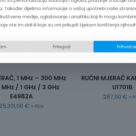
mo za personalizaciju sadržaja i oglasa, pružanje značajki dru
. Također dijelimo informacije o vašoj upotrebi naše stranic
ruštvene medije, oglašavanje i analitiku koji ih mogu kombini
e ste im dali ili koje su oni prikupili tijekom korištenja njihovi
jam
Prilagodi
Prihvaća
RAČ, 1 MHz – 300 MHz
RUČNI MJERAČ KA
 MHz / 1 GHz / 3 GHz
U1701B
E4982A
287,00
€
+ 
25.301,00
€
+ PDV