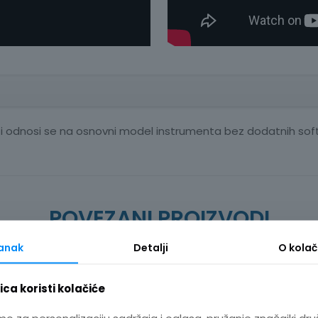
 odnosi se na osnovni model instrumenta bez dodatnih softve
POVEZANI PROIZVODI
tanak
Detalji
O
kolač
ca koristi kolačiće