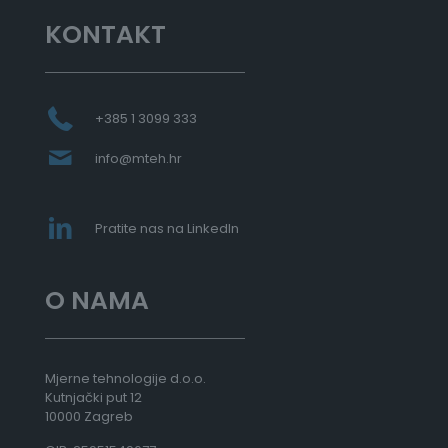
a
:
KONTAKT
o
d
2
.
8
+385 1 3099 333
3
8
info@mteh.hr
,
0
0
Pratite nas na LinkedIn
€
d
o
O NAMA
3
.
7
0
8
Mjerne tehnologije d.o.o.
,
Kutnjački put 12
0
10000 Zagreb
0