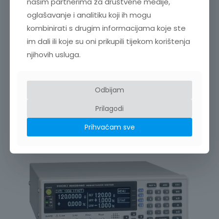
našim partnerima za društvene medije,
oglašavanje i analitiku koji ih mogu
kombinirati s drugim informacijama koje ste
PRECIZNI LCR MJERAČ, 20 Hz – 2 MHz E4980A
M
im dali ili koje su oni prikupili tijekom korištenja
31.750,00
€
+ PDV
njihovih usluga.
Odbijam
SRODNI PROIZVODI
Prilagodi
Prihvaćam sve