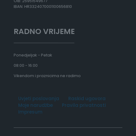
OIB: 25951549677
IBAN: HR3324070001100656810
€
RADNO VRIJEME
Ponedjeljak - Petak
08:00 - 16:00
Vikendom i praznicima ne radimo
Uvjeti poslovanja
Raskid ugovora
Moje narudžbe
Pravila privatnosti
Impresum