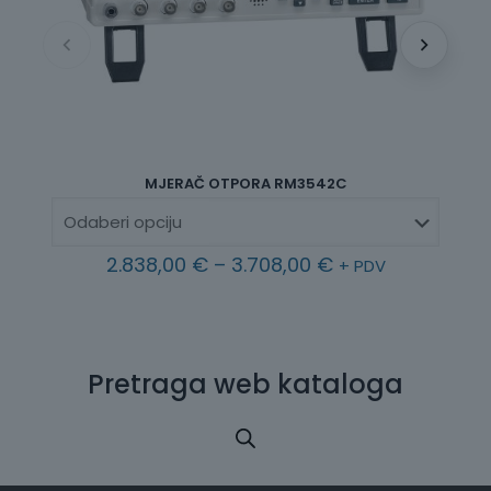
MJ
MJERAČ OTPORA RM3542C
R
2.838,00
€
–
3.708,00
€
+ PDV
a
s
p
o
n
Pretraga web kataloga
c
i
j
e
n