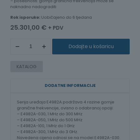
– posebnosti: gornja granična frekvencija može se
naknadno nadograditi
Rok isporuke:
Uobičajeno do 6 tjedana
25.301,00
€
+ PDV
LCR
Dodajte u košaricu
MJERAČ,
1
MHz
-
KATALOG
300
MHz
/
DODATNE INFORMACIJE
500
MHz
/
Serija uređaja E4982A podržava 4 razine gornje
1
granične frekvencije, ovisno o odabranoj opciji:
GHz
– E4982A-030, 1 MHz do 300 MHz
/
– E4982A-050, 1 MHz do 500 MHz
3
– E4982A-100, 1 MHz do 1 GHz
GHz
– E4982A-300, 1 MHz do 3 GHz.
E4982A
Navedena cijena odnosi se na model E4982A-030.