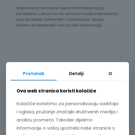
količina
Napomena: Iskazana cijena informativnog je
karaktera i odnosi se na osnovni model instrumenta
bez dodatnih softverskih i hardverskih opcija.
Molimo kontaktirajte nas za više informacija.
Pristanak
Detalji
O
Ova web stranica koristi kolačiće
Kolačiće koristimo za personalizaciju sadržaja
i oglasa, pružanje značajki društvenih medija i
analizu prometa. Također dijelimo
informacije o vašoj upotrebi naše stranice s