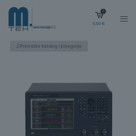
0
0,00
€
Pretražite katalog i kategorije