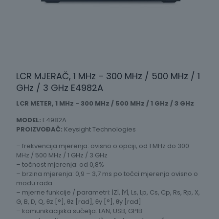
LCR MJERAČ, 1 MHz – 300 MHz / 500 MHz / 1
GHz / 3 GHz E4982A
LCR METER, 1 MHz - 300 MHz / 500 MHz / 1 GHz / 3 GHz
MODEL:
E4982A
PROIZVOĐAČ:
Keysight Technologies
– frekvencija mjerenja: ovisno o opciji, od 1 MHz do 300
MHz / 500 MHz / 1 GHz / 3 GHz
– točnost mjerenja: od 0,8%
– brzina mjerenja: 0,9 – 3,7 ms po točci mjerenja ovisno o
modu rada
– mjerne funkcije / parametri: |Z|, |Y|, Ls, Lp, Cs, Cp, Rs, Rp, X,
G, B, D, Q, θz [°], θz [rad], θy [°], θy [rad]
– komunikacijska sučelja: LAN, USB, GPIB