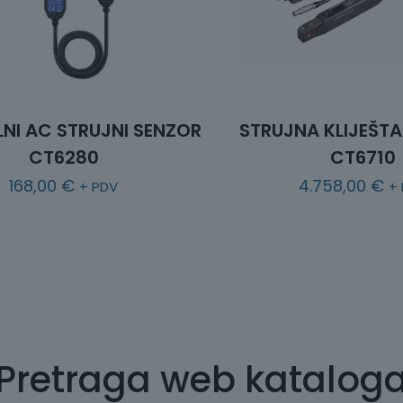
ILNI AC STRUJNI SENZOR
STRUJNA KLIJEŠT
CT6280
CT6710
168,00
€
4.758,00
€
+ PDV
+
Pretraga web katalog