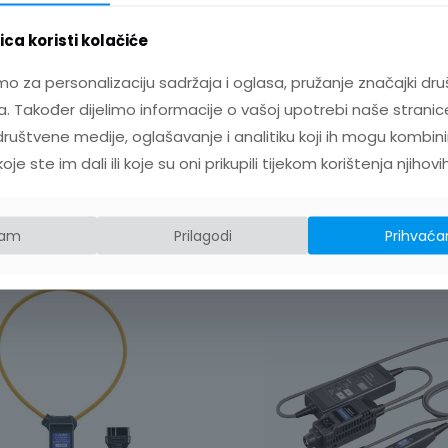
A (USB, LAN I GPIB) –
MODUL ZA DAQ970
ASIJA DAQ973A
DAQM900
ca koristi kolačiće
3.123,00
€
1.061,00
€
+ PDV
+ 
mo za personalizaciju sadržaja i oglasa, pružanje značajki dru
. Također dijelimo informacije o vašoj upotrebi naše stranic
ruštvene medije, oglašavanje i analitiku koji ih mogu kombini
e ste im dali ili koje su oni prikupili tijekom korištenja njihovi
SRODNI PROIZVODI
jam
Prilagodi
Prihvaća