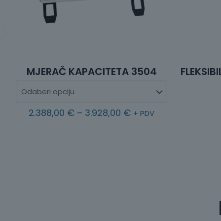
MJERAČ KAPACITETA 3504
FLEKSIB
R
2.388,00
€
–
3.928,00
€
+ PDV
a
s
p
o
n
c
i