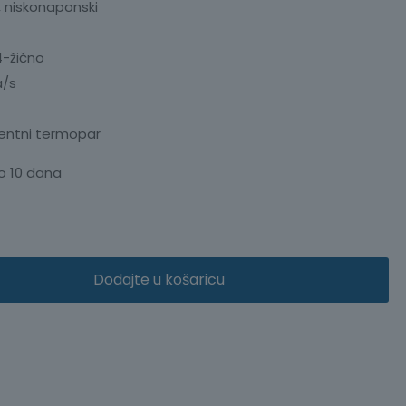
, niskonaponski
4-žično
a/s
rentni termopar
o 10 dana
Dodajte u košaricu