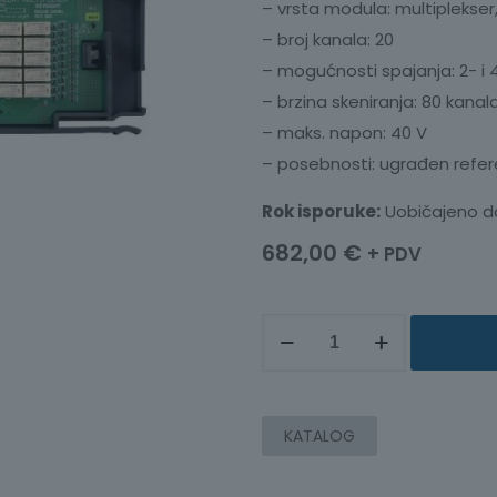
– vrsta modula: multiplekser
– broj kanala: 20
– mogućnosti spajanja: 2- i 
– brzina skeniranja: 80 kanal
– maks. napon: 40 V
– posebnosti: ugrađen refe
Rok isporuke:
Uobičajeno d
682,00
€
+ PDV
MULTIPLEKSERSKI
MODUL
ZA
DAQ970/DAQ973A
KATALOG
DAQM910A
količina