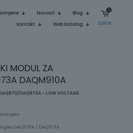
0
primjene
Novosti
Blog
0,00
€
Kontakt
Web katalog
KI MODUL ZA
73A DAQM910A
 DAQ970/DAQ973A - LOW VOLTAGE
hnologies
ologies DAQ970A / DAQ973A