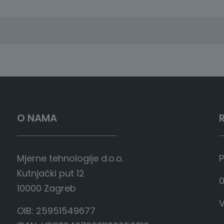
O NAMA
Mjerne tehnologije d.o.o.
P
Kutnjački put 12
0
10000 Zagreb
V
OIB: 25951549677