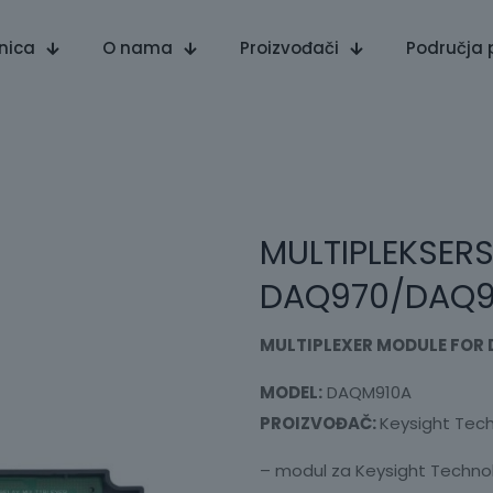
nica
O nama
Proizvođači
Područja 
MULTIPLEKSERS
DAQ970/DAQ9
MULTIPLEXER MODULE FOR
MODEL:
DAQM910A
PROIZVOĐAČ:
Keysight Tec
– modul za Keysight Techn