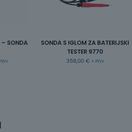
A – SONDA
SONDA S IGLOM ZA BATERIJSKI
TESTER 9770
358,00
€
 PDV
+ PDV
a