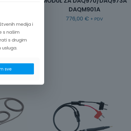
/DAQ973A
MODUL ZA DAQ970/DAQ973A
A
DAQM901A
776,00
€
PDV
+ PDV
štvenih medija i
e s našim
rati s drugim
h usluga.
m sve