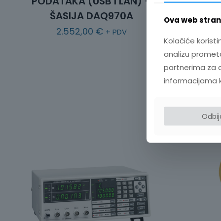
PODATAKA (USB I LAN) –
PODATAK
ŠASIJA DAQ970A
Š
Ova web strani
2.552,00
€
+ PDV
Kolačiće koristi
analizu prometa
partnerima za d
informacijama koj
Odbi