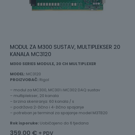
MODUL ZA M300 SUSTAV, MULTIPLEKSER 20
KANALA MC3120
M300 SERIES MODULE, 20 CH MULTIPLEXER
MODEL:
MC3120
PROIZVOĐAČ:
Rigol
– modul za MC300, MC301 i MC302 DAQ sustav
– multiplekser, 20 kanala
– brzina skeniranja: 60 kanala / s
– podržava 2-žično i 4-žično spajanje
– potreban je terminal za spajanje model M3TB20
Rok isporuke:
Uobičajeno do 6 tjedana
359,00
€
+ PDV