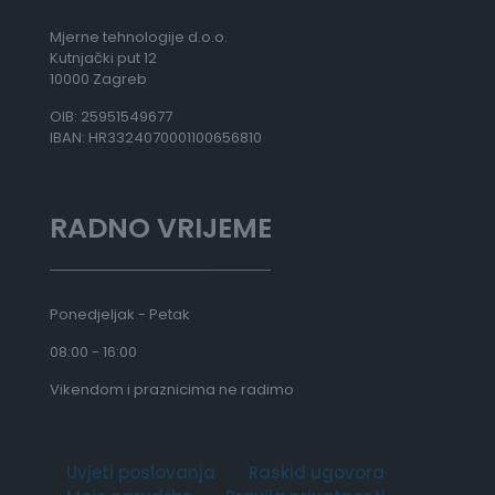
Mjerne tehnologije d.o.o.
Kutnjački put 12
10000 Zagreb
OIB: 25951549677
IBAN: HR3324070001100656810
RADNO VRIJEME
Ponedjeljak - Petak
08:00 - 16:00
Vikendom i praznicima ne radimo
Uvjeti poslovanja
Raskid ugovora