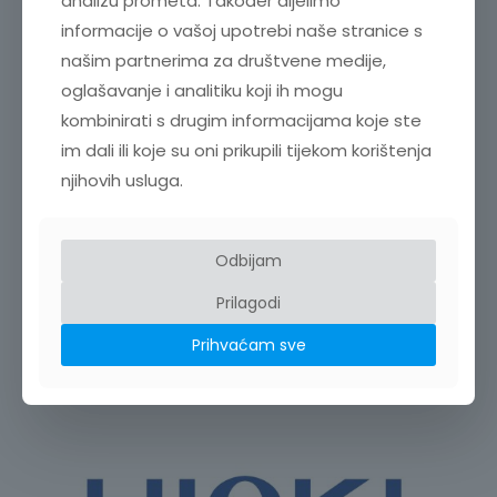
analizu prometa. Također dijelimo
informacije o vašoj upotrebi naše stranice s
našim partnerima za društvene medije,
oglašavanje i analitiku koji ih mogu
kombinirati s drugim informacijama koje ste
im dali ili koje su oni prikupili tijekom korištenja
njihovih usluga.
SUSTAV ZA AKVIZICIJU PODATAKA SERIJE M300, BEZ
DMM-a – ŠASIJA M300
989,00
€
+ PDV
Odbijam
Prilagodi
Prihvaćam sve
SRODNI PROIZVODI