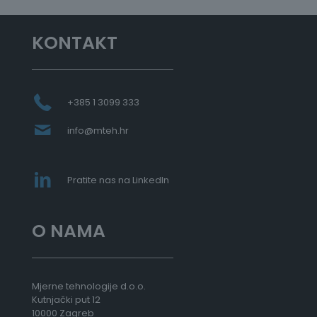
n
a
:
KONTAKT
o
d
2
.
8
+385 1 3099 333
3
8
info@mteh.hr
,
0
0
Pratite nas na LinkedIn
€
d
o
O NAMA
3
.
7
0
8
Mjerne tehnologije d.o.o.
,
Kutnjački put 12
0
10000 Zagreb