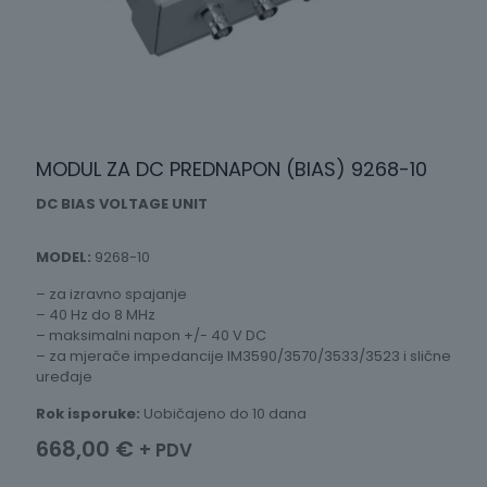
MODUL ZA DC PREDNAPON (BIAS) 9268-10
DC BIAS VOLTAGE UNIT
MODEL:
9268-10
– za izravno spajanje
– 40 Hz do 8 MHz
– maksimalni napon +/- 40 V DC
– za mjerače impedancije IM3590/3570/3533/3523 i slične
uređaje
Rok isporuke:
Uobičajeno do 10 dana
668,00
€
+ PDV