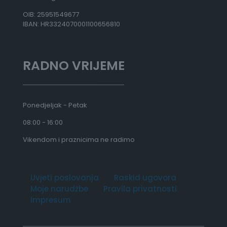
0
OIB: 25951549677
IBAN: HR3324070001100656810
€
RADNO VRIJEME
Ponedjeljak - Petak
08:00 - 16:00
Vikendom i praznicima ne radimo
Uvjeti poslovanja
Raskid ugovora
Moje narudžbe
Pravila privatnosti
Impresum