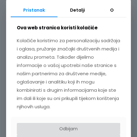
Pristanak
Detalji
O
KEMIJSKI ANALIZATOR IMPEDANCIJE IM3590
8.328,00
€
+ PDV
Ova web stranica koristi kolačiće
Kolačiće koristimo za personalizaciju sadržaja
i oglasa, pružanje značajki društvenih medija i
analizu prometa. Također dijelimo
informacije o vašoj upotrebi naše stranice s
SRODNI PROIZVODI
našim partnerima za društvene medije,
oglašavanje i analitiku koji ih mogu
kombinirati s drugim informacijama koje ste
im dali ili koje su oni prikupili tijekom korištenja
njihovih usluga.
Odbijam