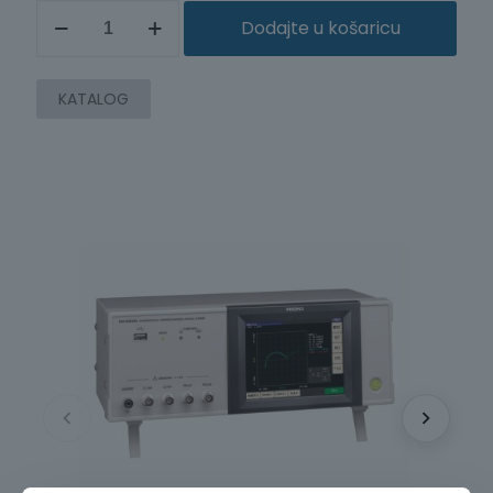
MODUL
Dodajte u košaricu
ZA
DC
PREDNAPON
(BIAS)
KATALOG
9268-
10
količina