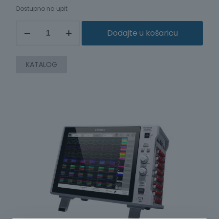
Dostupno na upit
ČETVEROKANALNI
Dodajte u košaricu
ANALOGNI
MODUL
ZA
SUSTAV
KATALOG
ZA
SNIMANJE
PODATAKA
MR6000
količina