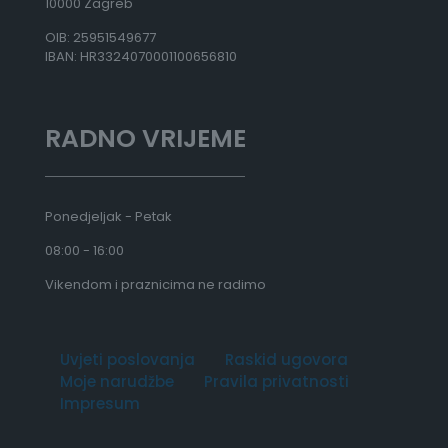
10000 Zagreb
OIB: 25951549677
IBAN: HR3324070001100656810
RADNO VRIJEME
Ponedjeljak - Petak
08:00 - 16:00
Vikendom i praznicima ne radimo
Uvjeti poslovanja
Raskid ugovora
Moje narudžbe
Pravila privatnosti
Impresum