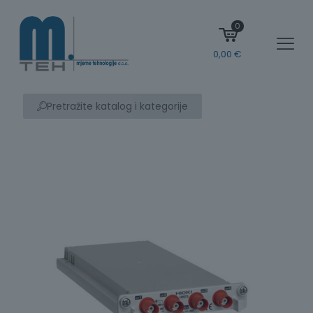
0
0,00
€
Pretražite katalog i kategorije