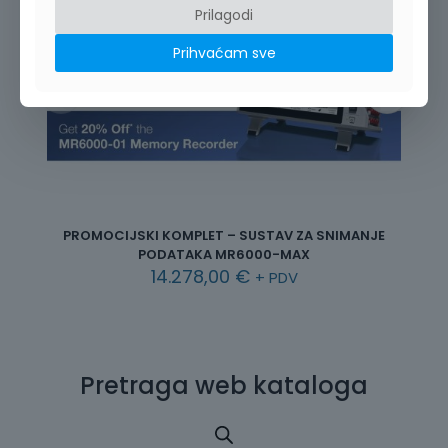
Prilagodi
Prihvaćam sve
PROMOCIJSKI KOMPLET – SUSTAV ZA SNIMANJE
PODATAKA MR6000-MAX
14.278,00
€
+ PDV
Pretraga web kataloga