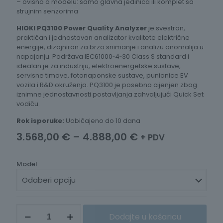
– ovisno o modelu: samo glavna jedinica ili komplet sa
strujnim senzorima
HIOKI PQ3100 Power Quality Analyzer
je svestran,
praktičan i jednostavan analizator kvalitete električne
energije, dizajniran za brzo snimanje i analizu anomalija u
napajanju. Podržava IEC61000‑4‑30 Class S standard i
idealan je za industriju, elektroenergetske sustave,
servisne timove, fotonaponske sustave, punionice EV
vozila i R&D okruženja. PQ3100 je posebno cijenjen zbog
iznimne jednostavnosti postavljanja zahvaljujući Quick Set
vodiču.
Rok isporuke:
Uobičajeno do 10 dana
Raspon
3.568,00
€
–
4.888,00
€
+ PDV
cijena:
od
Model
3.568,00 €
do
4.888,00 €
ANALIZATOR
Dodajte u košaricu
KVALITETE