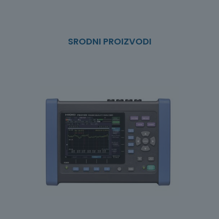
a
s
p
o
n
SRODNI PROIZVODI
c
i
j
e
n
a
:
o
d
6
.
5
4
8
,
0
0
€