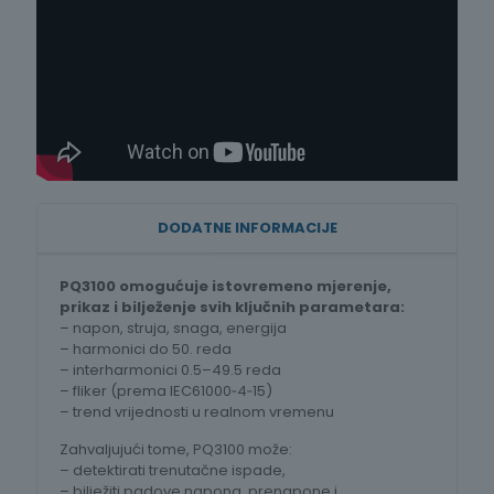
DODATNE INFORMACIJE
PQ3100 omogućuje istovremeno mjerenje,
prikaz i bilježenje svih ključnih parametara:
– napon, struja, snaga, energija
– harmonici do 50. reda
– interharmonici 0.5–49.5 reda
– fliker (prema IEC61000‑4‑15)
– trend vrijednosti u realnom vremenu
Zahvaljujući tome, PQ3100 može:
– detektirati trenutačne ispade,
– bilježiti padove napona, prenapone i