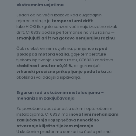
ekstremnim uvjetima
Jedan od najvećih izazova kod dugotrajnih
mjerenja struje je
temperaturni drift
.
Iako HIOKI fluxgate senzori već imaju izuzetno nizak
drift, CT6833 podiže performanse na višu razinu —
smanjujući drift na gotovo nemjerljivu razinu
.
Čak i u ekstremnim uvjetima, primjerice
ispod
poklopca motora vozila
, gdje temperature
tijekom ispitivanja znatno rastu, CT6833 zadržava
stabilnost unutar ±0,01 %
, osiguravajući
vrhunski precizno prikupljanje podataka
za
okolišna i validacijska ispitivanja.
Siguran rad u skučenim instalacijama –
mehanizam zaključavanja
Za povećanu pouzdanost u uskim i opterećenim
instalacijama, CT6833 ima
inovativni mehanizam
zaključavanja
koji sprječava
nehotično
otvaranje kliješta tijekom mjerenja
.
U skučenim prostorima senzori su često pritisnuti