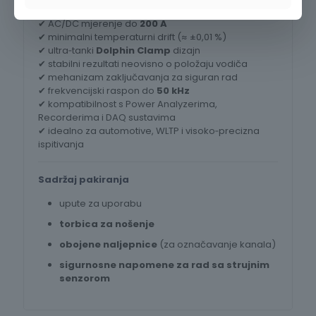
✔ iznimna točnost
±0,07 %
✔ AC/DC mjerenje do
200 A
✔ minimalni temperaturni drift (≈ ±0,01 %)
✔ ultra‑tanki
Dolphin Clamp
dizajn
✔ stabilni rezultati neovisno o položaju vodiča
✔ mehanizam zaključavanja za siguran rad
✔ frekvencijski raspon do
50 kHz
✔ kompatibilnost s Power Analyzerima,
Recorderima i DAQ sustavima
✔ idealno za automotive, WLTP i visoko‑precizna
ispitivanja
Sadržaj pakiranja
upute za uporabu
torbica za nošenje
obojene naljepnice
(za označavanje kanala)
sigurnosne napomene za rad sa strujnim
senzorom