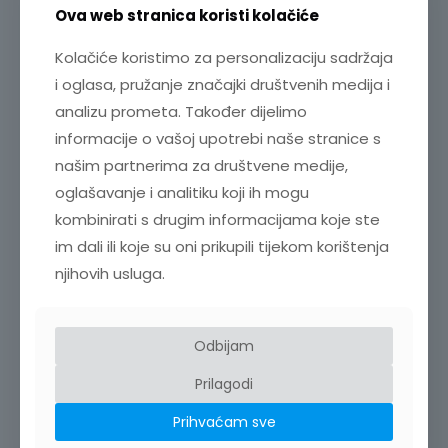
U kombinaciji s HIOKI
senzorskim jedinicama
Ova web stranica koristi kolačiće
CT9555, CT9556 ili CT9557
, CT6833 se može
koristiti i s:
Kolačiće koristimo za personalizaciju sadržaja
osciloskopima
i oglasa, pružanje značajki društvenih medija i
DAQ sustavima
analizu prometa. Također dijelimo
informacije o vašoj upotrebi naše stranice s
U tom slučaju daje
naponski izlaz u omjeru 4
mV/A
.
našim partnerima za društvene medije,
oglašavanje i analitiku koji ih mogu
Duljina kabela – fleksibilna instalacija
kombinirati s drugim informacijama koje ste
Ukupna duljina kabela iznosi
5 m
, što omogućuje
im dali ili koje su oni prikupili tijekom korištenja
veliku fleksibilnost pri postavljanju senzora:
njihovih usluga.
4 m
između senzora i upravljačke kutije
1 m
između upravljačke kutije i konektora
Odbijam
Ova konfiguracija olakšava integraciju u različite
mjerne postave.
Prilagodi
Prihvaćam sve
Zašto odabrati HIOKI CT6833?