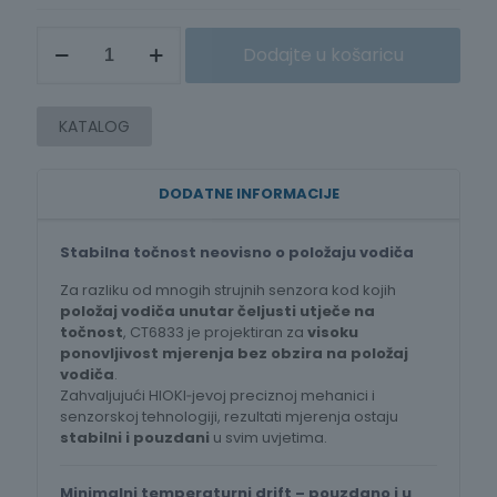
2.608,00 €
AC/DC
Dodajte u košaricu
STRUJNA
KLIJEŠTA
-
SONDA
KATALOG
CT6833
količina
DODATNE INFORMACIJE
Stabilna točnost neovisno o položaju vodiča
Za razliku od mnogih strujnih senzora kod kojih
položaj vodiča unutar čeljusti utječe na
točnost
, CT6833 je projektiran za
visoku
ponovljivost mjerenja bez obzira na položaj
vodiča
.
Zahvaljujući HIOKI‑jevoj preciznoj mehanici i
senzorskoj tehnologiji, rezultati mjerenja ostaju
stabilni i pouzdani
u svim uvjetima.
Minimalni temperaturni drift – pouzdano i u