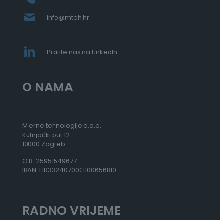
info@mteh.hr
Pratite nas na LinkedIn
O NAMA
Mjerne tehnologije d.o.o.
Kutnjački put 12
10000 Zagreb
OIB: 25951549677
IBAN: HR3324070001100656810
RADNO VRIJEME