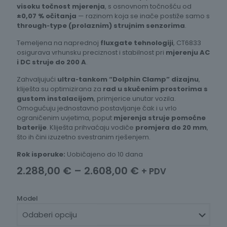
visoku točnost mjerenja
, s osnovnom točnošću od
±0,07 % očitanja
— razinom koja se inače postiže samo s
through‑type (prolaznim) strujnim senzorima
.
Temeljena na naprednoj
fluxgate tehnologiji
, CT6833
osigurava vrhunsku preciznost i stabilnost pri
mjerenju AC
i DC struje do 200 A
.
Zahvaljujući
ultra‑tankom “Dolphin Clamp” dizajnu
,
kliješta su optimizirana za
rad u skučenim prostorima s
gustom instalacijom
, primjerice unutar vozila.
Omogućuju jednostavno postavljanje čak i u vrlo
ograničenim uvjetima, poput
mjerenja struje pomoćne
baterije
. Kliješta prihvaćaju vodiče
promjera do 20 mm
,
što ih čini izuzetno svestranim rješenjem.
Rok isporuke:
Uobičajeno do 10 dana
Raspon
2.288,00
€
–
2.608,00
€
+ PDV
cijena:
od
Model
2.288,00 €
do