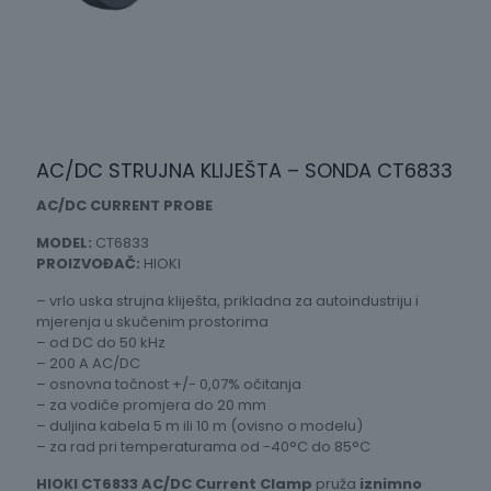
AC/DC STRUJNA KLIJEŠTA – SONDA CT6833
AC/DC CURRENT PROBE
MODEL:
CT6833
PROIZVOĐAČ:
HIOKI
– vrlo uska strujna kliješta, prikladna za autoindustriju i
mjerenja u skučenim prostorima
– od DC do 50 kHz
– 200 A AC/DC
– osnovna točnost +/- 0,07% očitanja
– za vodiče promjera do 20 mm
– duljina kabela 5 m ili 10 m (ovisno o modelu)
– za rad pri temperaturama od -40°C do 85°C
HIOKI CT6833 AC/DC Current Clamp
pruža
iznimno