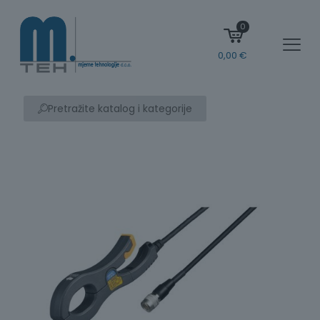
0
0,00
€
Pretražite katalog i kategorije