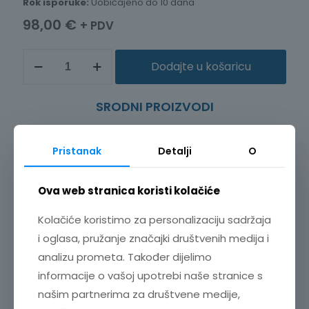
Rok isporuke:
Uobičajeno do 10 dana
98,00
€
+ PDV
TEMPERATURNI
Dodajte u košaricu
SENZOR
ZA
UREĐAJ
SRODNI PROIZVODI
ZA
AKVIZICIJU
PODATAKA
O
Pristanak
Detalji
O
TEMPERATURI
LR9612
količina
Ova web stranica koristi kolačiće
Kolačiće koristimo za personalizaciju sadržaja
i oglasa, pružanje značajki društvenih medija i
analizu prometa. Također dijelimo
informacije o vašoj upotrebi naše stranice s
našim partnerima za društvene medije,