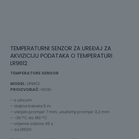
TEMPERATURNI SENZOR ZA UREĐAJ ZA
AKVIZICIJU PODATAKA O TEMPERATURI
LR9612
TEMPERATURE SENSOR
MODEL:
LR9612
PROIZVOĐAČ:
HIOKI
– s ušicom
– duljina kabela 5 m
– vanjski promjer 7 mm, unutarnji promjer 3,2 mm
– -30 °C do 180 °C
– vrijeme odziva 45 s
– za LR5011