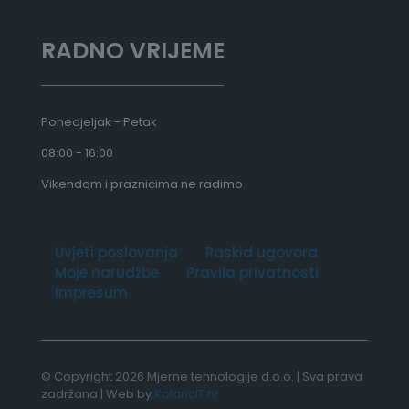
€
RADNO VRIJEME
Ponedjeljak - Petak
08:00 - 16:00
Vikendom i praznicima ne radimo
Uvjeti poslovanja
Raskid ugovora
Moje narudžbe
Pravila privatnosti
Impresum
© Copyright 2026 Mjerne tehnologije d.o.o. | Sva prava
zadržana | Web by
KolaricIT.hr