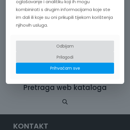
oglašavanje i analitiku koji ih mogu
kombinirati s drugim informacijama koje ste
im dali ili koje su oni prikupili tijekom korištenja
njihovih usluga.
VISOKONAPONSKI MULTIPLEKSER SW2001
Odbijam
R
25.788,00
€
–
51.568,00
€
+ PDV
Prilagodi
a
s
Prihvaćam sve
p
o
n
Pretraga web kataloga
c
i
j
e
n
a
:
KONTAKT
o