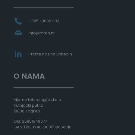
d
2
5
.
+385 1 3099 333
7
8
info@mteh.hr
8
,
0
0
Pratite nas na LinkedIn
€
d
O NAMA
o
5
1
.
5
Mjerne tehnologije d.o.o.
6
Kutnjački put 12
8
10000 Zagreb
,
OIB: 25951549677
0
IBAN: HR3324070001100656810
0