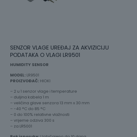
SENZOR VLAGE UREĐAJ ZA AKVIZICIJU
PODATAKA O VLAGI LR9501
HUMIDITY SENSOR
MODEL:
LR9501
PROIZVOĐAČ:
HIOKI
– 2 u 1 senzor vlage i temperature
– duljina kabela 1 m
– veličina glave senzora 13 mm x 30 mm
– -40 °C do 85 °C
– 0 do 100% relativne vlažnosti
– vrijeme odziva 300 s
– za LR5001
Rok isporuke:
Uobičajeno do 10 dana