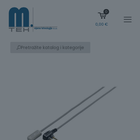
0
0,00
€
Pretražite katalog i kategorije