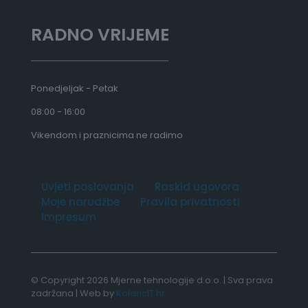
€
RADNO VRIJEME
Ponedjeljak - Petak
08:00 - 16:00
Vikendom i praznicima ne radimo
Uvjeti poslovanja
Raskid ugovora
Moje narudžbe
Pravila privatnosti
Impresum
© Copyright 2026 Mjerne tehnologije d.o.o. | Sva prava
zadržana | Web by
KolaricIT.hr