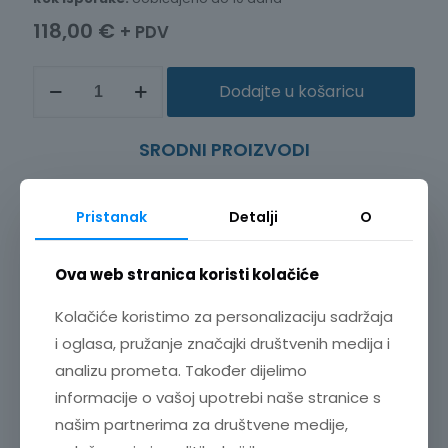
118,00
€
+ PDV
SENZOR
Dodajte u košaricu
VLAGE
UREĐAJ
ZA
SRODNI PROIZVODI
AKVIZICIJU
PODATAKA
O
VLAGI
Pristanak
Detalji
O
LR9501
količina
Ova web stranica koristi kolačiće
Kolačiće koristimo za personalizaciju sadržaja
i oglasa, pružanje značajki društvenih medija i
analizu prometa. Također dijelimo
informacije o vašoj upotrebi naše stranice s
našim partnerima za društvene medije,