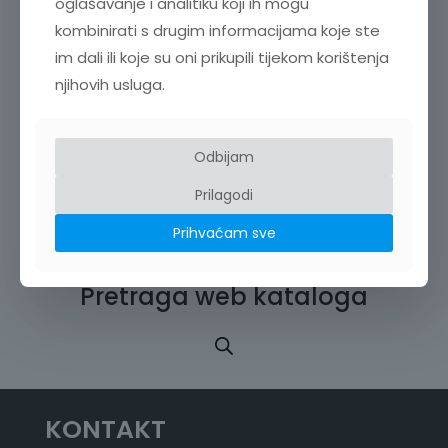
oglašavanje i analitiku koji ih mogu
kombinirati s drugim informacijama koje ste
im dali ili koje su oni prikupili tijekom korištenja
njihovih usluga.
VISOKONAPONSKI MULTIPLEKSER SW2001
Odbijam
R
25.788,00
€
–
51.568,00
€
+ PDV
Prilagodi
a
s
Prihvaćam sve
p
o
n
Pretraga web kataloga
c
i
j
e
n
a
:
KONTAKT
o