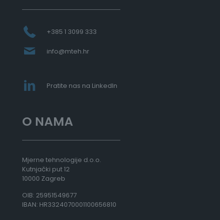
d
2
5
.
+385 1 3099 333
7
8
info@mteh.hr
8
,
0
0
Pratite nas na LinkedIn
€
d
O NAMA
o
5
1
.
5
Mjerne tehnologije d.o.o.
6
Kutnjački put 12
8
10000 Zagreb
,
OIB: 25951549677
0
IBAN: HR3324070001100656810
0