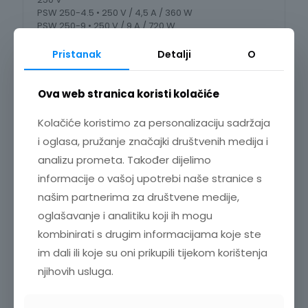
PSW 250-4.5 • 250 V / 4,5 A / 360 W
PSW 250-9 • 250 V / 9 A / 720 W
PSW 250-13.5 • 250 V / 13,5 A / 1,08 kW
800 V
Pristanak
Detalji
O
PSW 800-1.44 • 800 V / 1,44 A / 360 W
PSW 800-2.88 • 800 V / 2,88 A / 720 W
PSW 800-4.32 • 800V / 4,32 A / 1,08 kW
Ova web stranica koristi kolačiće
Kolačiće koristimo za personalizaciju sadržaja
i oglasa, pružanje značajki društvenih medija i
analizu prometa. Također dijelimo
informacije o vašoj upotrebi naše stranice s
našim partnerima za društvene medije,
oglašavanje i analitiku koji ih mogu
kombinirati s drugim informacijama koje ste
im dali ili koje su oni prikupili tijekom korištenja
njihovih usluga.