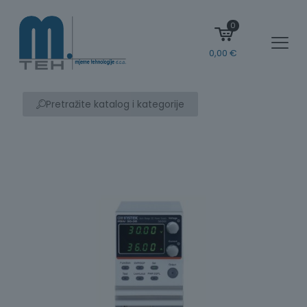
0
0,00
€
Pretražite katalog i kategorije