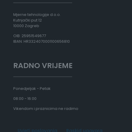
Mjerne tehnologije d.o.o.
Kutnjački put 12
10000 Zagreb
OIB: 25951549677
IBAN: HR3324070001100656810
RADNO VRIJEME
Ponedjeljak - Petak
08:00 - 16:00
Vikendom i praznicima ne radimo
Uvjeti poslovanja
Raskid ugovora