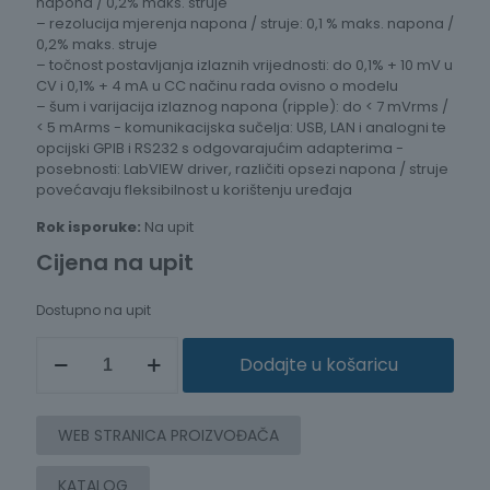
napona / 0,2% maks. struje
– rezolucija mjerenja napona / struje: 0,1 % maks. napona /
0,2% maks. struje
– točnost postavljanja izlaznih vrijednosti: do 0,1% + 10 mV u
CV i 0,1% + 4 mA u CC načinu rada ovisno o modelu
– šum i varijacija izlaznog napona (ripple): do < 7 mVrms /
< 5 mArms - komunikacijska sučelja: USB, LAN i analogni te
opcijski GPIB i RS232 s odgovarajućim adapterima -
posebnosti: LabVIEW driver, različiti opsezi napona / struje
povećavaju fleksibilnost u korištenju uređaja
Rok isporuke:
Na upit
Cijena na upit
Dostupno na upit
PROGRAMIBILNI
Dodajte u košaricu
DC
IZVOR
S
VIŠE
WEB STRANICA PROIZVOĐAČA
OPSEGA
(360
KATALOG