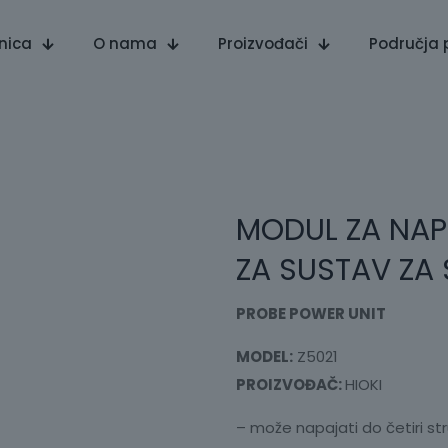
nica
O nama
Proizvođači
Područja 
MODUL ZA NAP
ZA SUSTAV ZA
PROBE POWER UNIT
MODEL:
Z5021
PROIZVOĐAČ:
HIOKI
– može napajati do četiri st