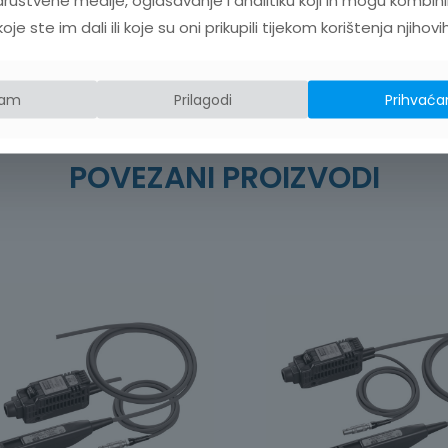
e ste im dali ili koje su oni prikupili tijekom korištenja njihovi
t
jam
Prilagodi
Prihvaća
POVEZANI PROIZVODI