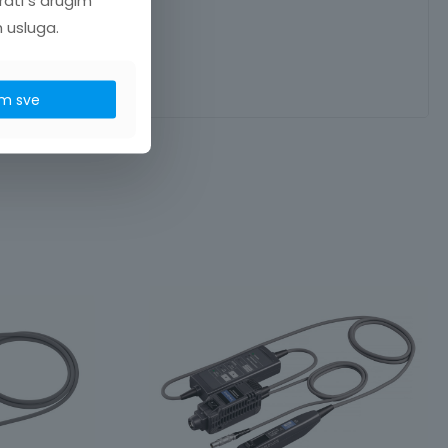
h usluga.
m sve