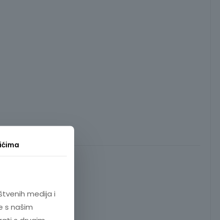
ićima
štvenih medija i
e s našim
rati s drugim