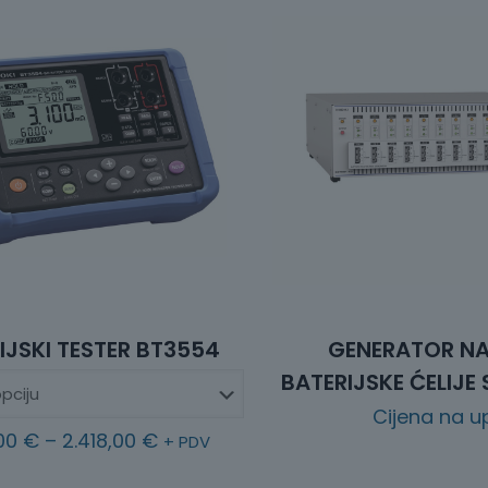
IJSKI TESTER BT3554
GENERATOR N
BATERIJSKE ĆELIJE
Cijena na up
R
,00
€
–
2.418,00
€
+ PDV
a