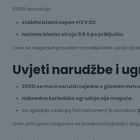
Z5021 isporučuje:
stabilni izlazni napon ±12 V DC
nazivnu izlaznu struju 0,6 A po priključku
Time se osigurava pouzdan rad priključenih sondi i sta
Uvjeti narudžbe i u
Z5021 se mora naručiti zajedno s glavnim ins
naknadna korisnička ugradnja nije moguća
za ugradnju u kasnijoj fazi instrument je potrebno
p
Ovim pristupom osigurava se pravilna integracija i d