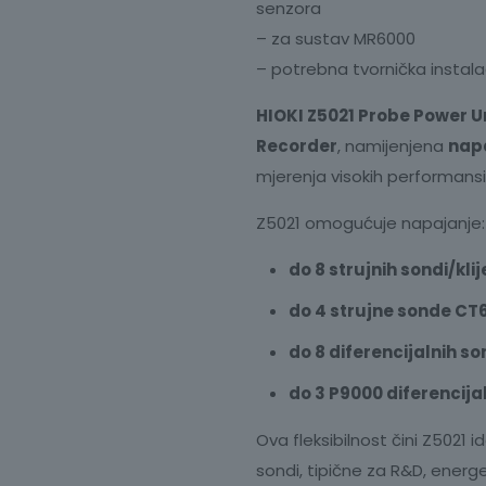
senzora
– za sustav MR6000
– potrebna tvornička instala
HIOKI Z5021 Probe Power U
Recorder
, namijenjena
napa
mjerenja visokih performansi
Z5021 omogućuje napajanje:
do 8 strujnih sondi/kli
do 4 strujne sonde CT67
do 8 diferencijalnih so
do 3 P9000 diferencij
Ova fleksibilnost čini Z5021 
sondi, tipične za R&D, energet