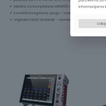
informacijama koj
✔ idealno za kompleksne MR6000 mjerne konfiguracije
✔ tvornički integrirana opcija – maksimalna pouzdanos
✔ originalni HIOKI dodatak – savršena kompatibilnost
Odbi