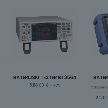
BATERIJSKI TESTER BT3564
BATER
5.118,00
€
+ PDV
2.128