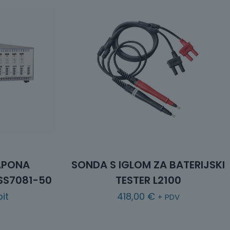
APONA
SONDA S IGLOM ZA BATERIJSKI
 SS7081-50
TESTER L2100
it
418,00
€
+ PDV