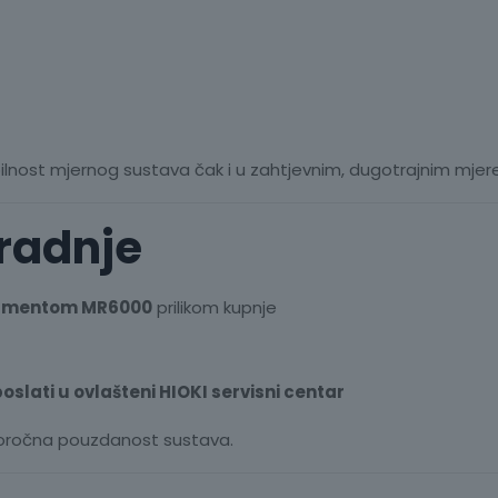
bilnost mjernog sustava čak i u zahtjevnim, dugotrajnim mjer
gradnje
trumentom MR6000
prilikom kupnje
oslati u ovlašteni HIOKI servisni centar
ugoročna pouzdanost sustava.