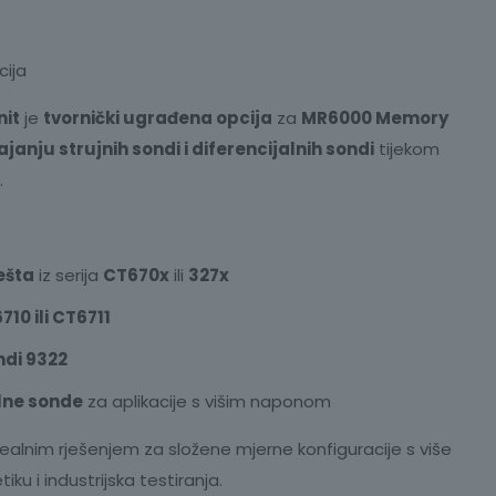
cija
nit
je
tvornički ugrađena opcija
za
MR6000 Memory
janju strujnih sondi i diferencijalnih sondi
tijekom
.
ješta
iz serija
CT670x
ili
327x
10 ili CT6711
ndi 9322
alne sonde
za aplikacije s višim naponom
idealnim rješenjem za složene mjerne konfiguracije s više
iku i industrijska testiranja.