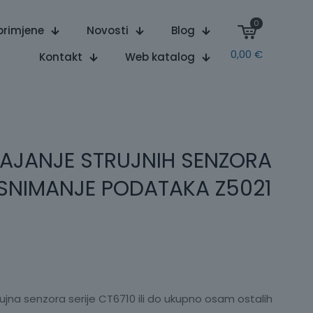
0
primjene
Novosti
Blog
0,00
€
Kontakt
Web katalog
AJANJE STRUJNIH SENZORA
 SNIMANJE PODATAKA Z5021
rujna senzora serije CT6710 ili do ukupno osam ostalih