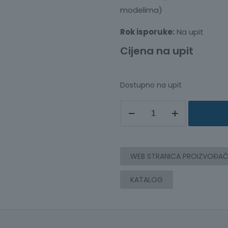
modelima)
Rok isporuke:
Na upit
Cijena na upit
Dostupno na upit
MDO-
2000A
SERIJA
OSCILOSKOPA,
WEB STRANICA PROIZVOĐA
2
KANALA,
KATALOG
DO
650
MHz,