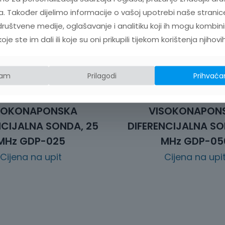
. Također dijelimo informacije o vašoj upotrebi naše stranic
ruštvene medije, oglašavanje i analitiku koji ih mogu kombini
e ste im dali ili koje su oni prikupili tijekom korištenja njihovi
jam
Prilagodi
Prihvaća
SOKONAPONSKA
VISOKONAPON
NCIJALNA SONDA, 25
DIFERENCIJALNA SO
MHz GDP-025
MHz GDP-05
Cijena na upit
Cijena na upi