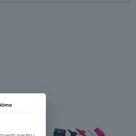
ićima
štvenih medija i