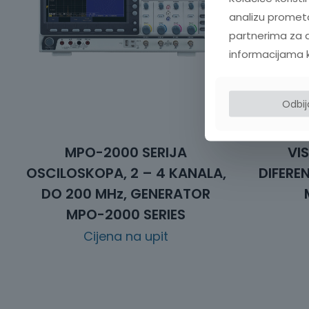
analizu prometa
partnerima za d
informacijama koj
Odbi
MPO-2000 SERIJA
VI
OSCILOSKOPA, 2 – 4 KANALA,
DIFERE
DO 200 MHz, GENERATOR
MPO-2000 SERIES
Cijena na upit