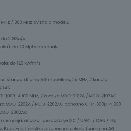
00 MHz / 300 MHz ovisno o modelu
: do 2 GSa/s
čaka): do 20 Mpts po kanalu
gnala: do 120 kwfm/s
ator: standardno na AG modelima, 25 MHz, 2 kanala
, LAN
TP-100B-4 100 MHz, 2 kom za MDO-2102A / MDO-2102AG,
 za MDO-2202A / MDO-2202AG odnosno GTP-300B-4 300
/ MDO-2302AG
emorija, analiza i dekodiranje I2C / UART / CAN / LIN,
z, Bode-plot analiza prijenosne funkcije (samo na AG