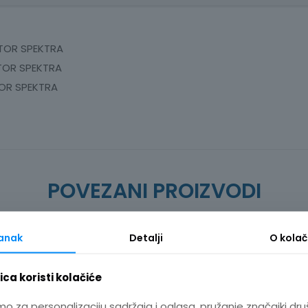
ANALIZATOR
SPEKTRA
MDO-
ATOR SPEKTRA
2000A
ATOR SPEKTRA
SERIES
TOR SPEKTRA
količina
POVEZANI PROIZVODI
tanak
Detalji
O
kolač
ca koristi kolačiće
mo za personalizaciju sadržaja i oglasa, pružanje značajki dru