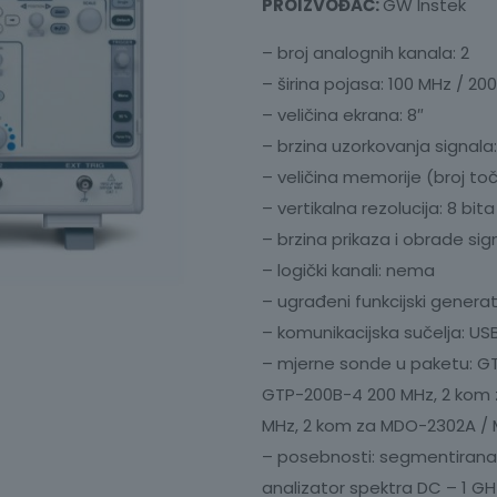
PROIZVOĐAČ:
GW Instek
– broj analognih kanala: 2
– širina pojasa: 100 MHz / 2
– veličina ekrana: 8″
– brzina uzorkovanja signala
– veličina memorije (broj to
– vertikalna rezolucija: 8 bita
– brzina prikaza i obrade si
– logički kanali: nema
– ugrađeni funkcijski gener
– komunikacijska sučelja: USB
– mjerne sonde u paketu: G
GTP-200B-4 200 MHz, 2 kom
MHz, 2 kom za MDO-2302A 
– posebnosti: segmentirana m
analizator spektra DC – 1 GH