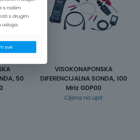
e s našim
rati s drugim
h usluga.
m sve
SKA
VISOKONAPONSKA
NDA, 50
DIFERENCIJALNA SONDA, 100
0
MHz GDP00
t
Cijena na upit