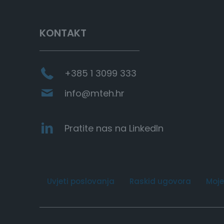
e
a
r
c
KONTAKT
h
+385 1 3099 333
info@mteh.hr
Pratite nas na LinkedIn
Uvjeti poslovanja
Raskid ugovora
Moje