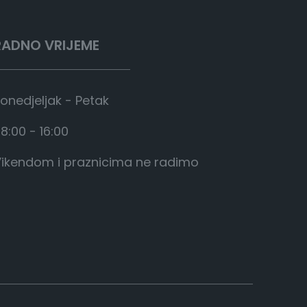
o
d
2
RADNO VRIJEME
.
3
8
onedjeljak - Petak
8
8:00 - 16:00
,
0
ikendom i praznicima ne radimo
0
€
d
o
2
.