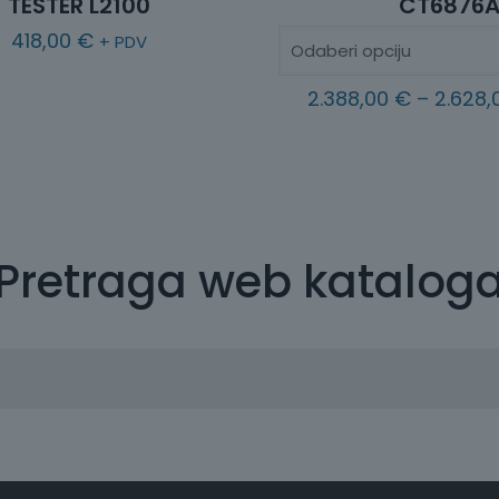
TESTER L2100
CT6876
418,00
€
+ PDV
2.388,00
€
–
2.628
Pretraga web katalog