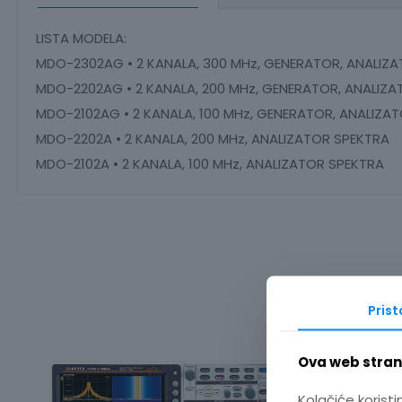
LISTA MODELA:
MDO-2302AG • 2 KANALA, 300 MHz, GENERATOR, ANALIZ
MDO-2202AG • 2 KANALA, 200 MHz, GENERATOR, ANALIZ
MDO-2102AG • 2 KANALA, 100 MHz, GENERATOR, ANALIZA
MDO-2202A • 2 KANALA, 200 MHz, ANALIZATOR SPEKTRA
MDO-2102A • 2 KANALA, 100 MHz, ANALIZATOR SPEKTRA
Pris
Ova web strani
Kolačiće koristi