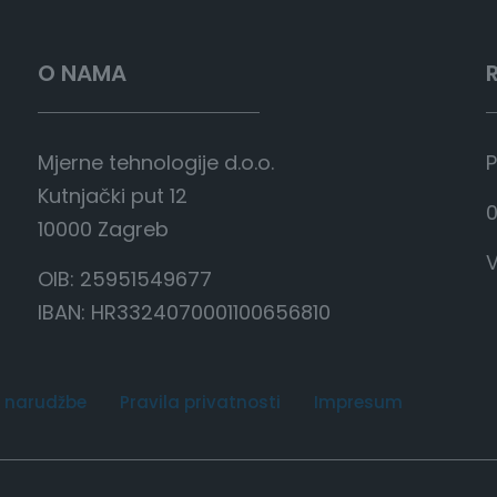
O NAMA
Mjerne tehnologije d.o.o.
P
Kutnjački put 12
0
10000 Zagreb
V
OIB: 25951549677
IBAN: HR3324070001100656810
 narudžbe
Pravila privatnosti
Impresum