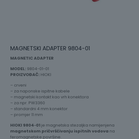
MAGNETSKI ADAPTER 9804-01
MAGNETIC ADAPTER
MODEL:
9804-01-01
PROIZVOĐAČ:
HIOKI
– crveni
– za naponske ispitne kabele
– magnetski kontakt kao vrh konektora
– za npr. PW3360
– standardni 4 mm konektor
– promjer 11 mm
HIOKI 9804‑01
je magnetska stezaljka namijenjena
magnetskom pričvršćivanju ispitnih vodova
na
feromagnetske površine.