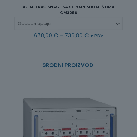
AC MJERAČ SNAGE SA STRUJNIM KLIJEŠTIMA
A
CM3286
R
678,00
€
–
738,00
€
+ PDV
a
s
p
o
n
SRODNI PROIZVODI
c
i
j
e
n
a
:
o
d
6
7
8