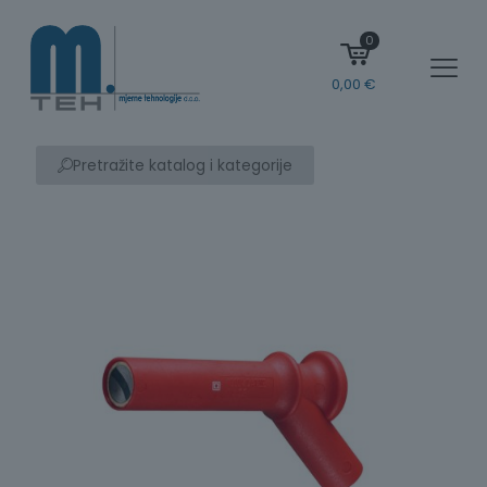
0
0,00
€
Pretražite katalog i kategorije