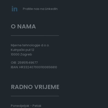
0
0
Pratite nas na LinkedIn
€
d
O NAMA
o
5
1
.
5
Mjerne tehnologije d.o.o.
6
Kutnjački put 12
8
10000 Zagreb
,
OIB: 25951549677
0
IBAN: HR3324070001100656810
0
€
RADNO VRIJEME
Ponedjeljak - Petak