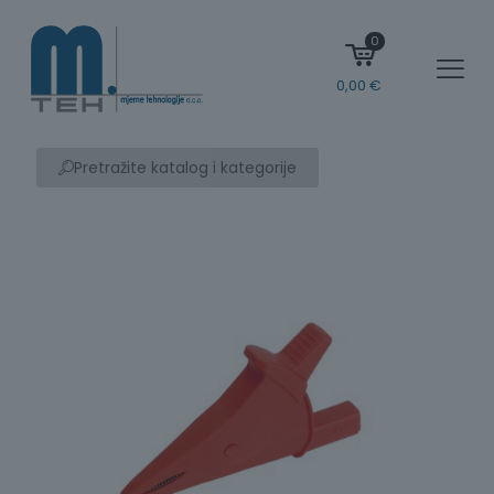
0
0,00
€
Pretražite katalog i kategorije