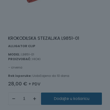
KROKODILSKA STEZALJKA L9851-01
ALLIGATOR CLIP
MODEL:
L9851-01
PROIZVOĐAČ:
HIOKI
– crvena
Rok isporuke:
Uobičajeno do 10 dana
28,00
€
+ PDV
KROKODILSKA
Dodajte u košaricu
STEZALJKA
L9851-
01