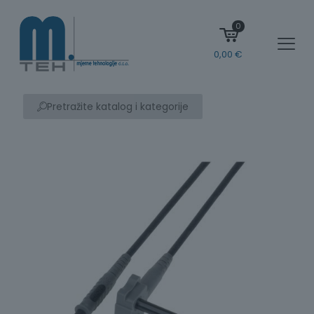
0
0,00
€
Pretražite katalog i kategorije