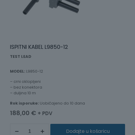
ISPITNI KABEL L9850-12
TEST LEAD
MODEL:
L9850-12
– crni oklopljeni
– bez konektora
– duljina 10 m
Rok isporuke:
Uobičajeno do 10 dana
188,00
€
+ PDV
ISPITNI
Dodajte u košaricu
KABEL