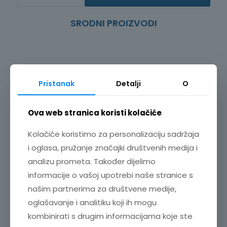
L9850-
12
SRODNI PROIZVODI
količina
Pristanak
Detalji
O
Ova web stranica koristi kolačiće
Kolačiće koristimo za personalizaciju sadržaja
i oglasa, pružanje značajki društvenih medija i
analizu prometa. Također dijelimo
informacije o vašoj upotrebi naše stranice s
našim partnerima za društvene medije,
oglašavanje i analitiku koji ih mogu
kombinirati s drugim informacijama koje ste