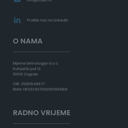
info@mteh.hr
8
,
0
0
Pratite nas na LinkedIn
€
d
O NAMA
o
5
1
.
5
Mjerne tehnologije d.o.o.
6
Kutnjački put 12
8
10000 Zagreb
,
OIB: 25951549677
0
IBAN: HR3324070001100656810
0
€
RADNO VRIJEME