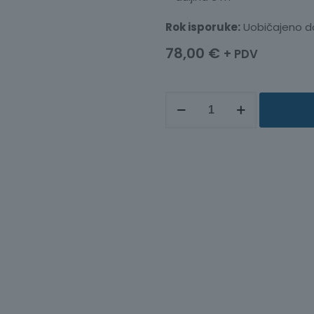
Rok isporuke:
Uobičajeno d
78,00
€
+ PDV
ISPITNI
KABEL
L9850-
02
količina