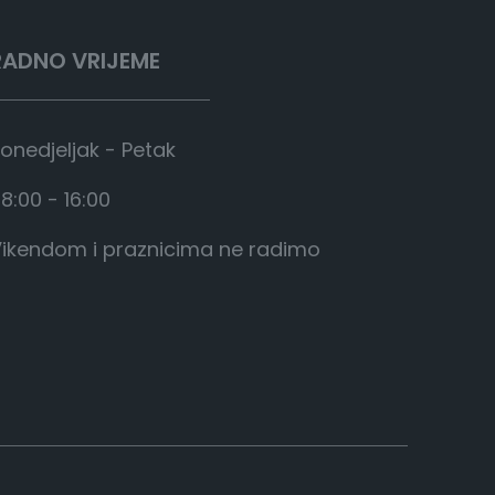
d
1
RADNO VRIJEME
.
7
8
onedjeljak - Petak
8
8:00 - 16:00
,
0
ikendom i praznicima ne radimo
0
€
d
o
2
.
0