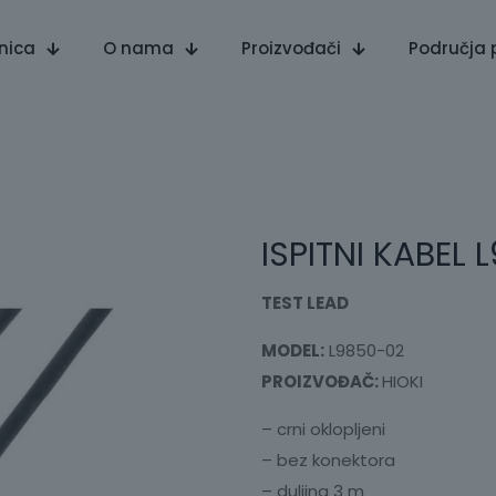
nica
O nama
Proizvođači
Područja 
ISPITNI KABEL
TEST LEAD
MODEL:
L9850-02
PROIZVOĐAČ:
HIOKI
– crni oklopljeni
– bez konektora
– duljina 3 m