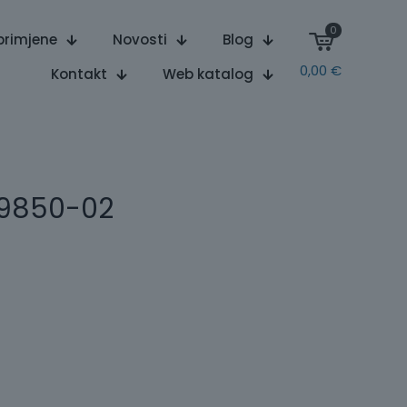
0
primjene
Novosti
Blog
0,00
€
Kontakt
Web katalog
 L9850-02