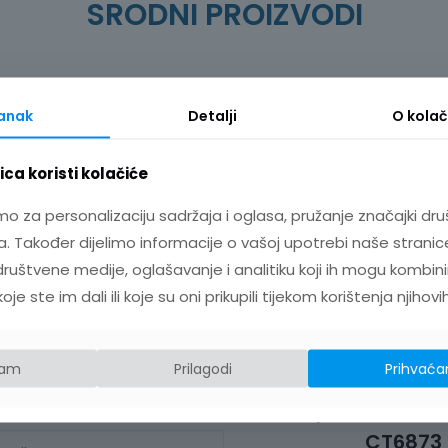
SRODNI PROIZVODI
tanak
Detalji
O
kolač
ca koristi kolačiće
mo za personalizaciju sadržaja i oglasa, pružanje značajki dru
. Također dijelimo informacije o vašoj upotrebi naše stranic
ruštvene medije, oglašavanje i analitiku koji ih mogu kombini
e ste im dali ili koje su oni prikupili tijekom korištenja njihovi
jam
Prilagodi
Prihvaća
RIJSKI TESTER 3561
AC/DC STRUJNI
CT6873