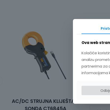
Pris
Ova web strani
Kolačiće koristi
analizu prometa
partnerima za d
informacijama koj
Odbi
AC/DC STRUJNA KLIJEŠTA –
BATE
SONDA CT6845A