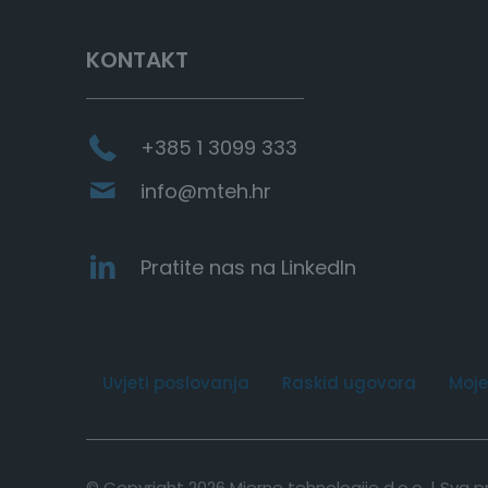
a
r
c
KONTAKT
h
+385 1 3099 333
info@mteh.hr
Pratite nas na LinkedIn
Uvjeti poslovanja
Raskid ugovora
Moje
© Copyright 2026 Mjerne tehnologije d.o.o. | Sva