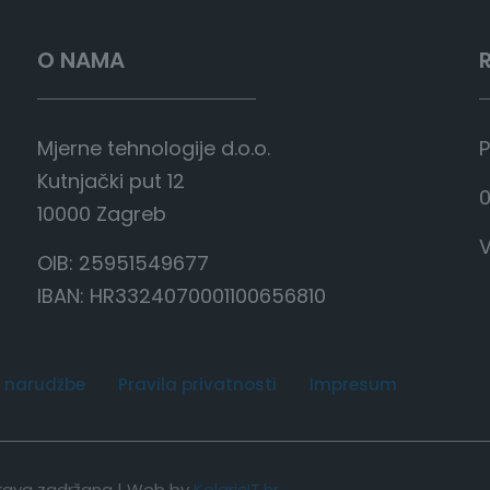
1
.
O NAMA
9
1
8
Mjerne tehnologije d.o.o.
P
,
Kutnjački put 12
0
0
10000 Zagreb
0
V
OIB: 25951549677
€
IBAN: HR3324070001100656810
d
o
 narudžbe
Pravila privatnosti
Impresum
2
.
1
4
 prava zadržana | Web by
KolaricIT.hr