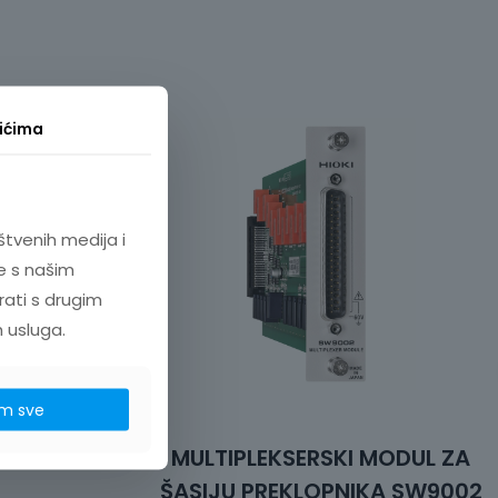
ićima
štvenih medija i
e s našim
rati s drugim
h usluga.
m sve
 SENZOR
MULTIPLEKSERSKI MODUL ZA
ŠASIJU PREKLOPNIKA SW9002