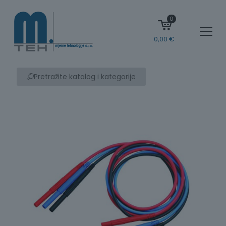
0
0,00
€
Pretražite katalog i kategorije