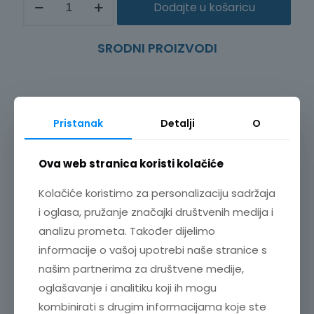
Dodajte u košaricu
KABEL
CRNI
3m
SRODNI PROIZVODI
9750-
02
količina
Pristanak
Detalji
O
Ova web stranica koristi kolačiće
Kolačiće koristimo za personalizaciju sadržaja
i oglasa, pružanje značajki društvenih medija i
analizu prometa. Također dijelimo
informacije o vašoj upotrebi naše stranice s
našim partnerima za društvene medije,
oglašavanje i analitiku koji ih mogu
kombinirati s drugim informacijama koje ste