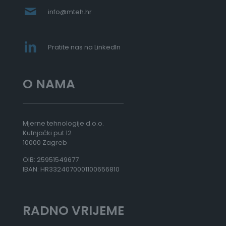
8
info@mteh.hr
8
,
0
0
Pratite nas na LinkedIn
€
d
O NAMA
o
5
1
.
5
Mjerne tehnologije d.o.o.
6
Kutnjački put 12
8
10000 Zagreb
,
OIB: 25951549677
0
IBAN: HR3324070001100656810
0
€
RADNO VRIJEME