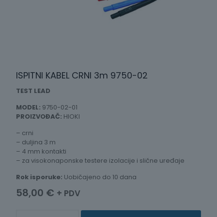
ISPITNI KABEL CRNI 3m 9750-02
TEST LEAD
MODEL:
9750-02-01
PROIZVOĐAČ:
HIOKI
– crni
– duljina 3 m
– 4 mm kontakti
– za visokonaponske testere izolacije i slične uređaje
Rok isporuke:
Uobičajeno do 10 dana
58,00
€
+ PDV
ISPITNI