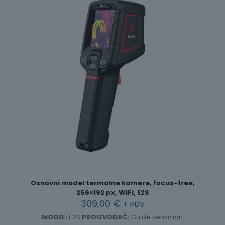
Osnovni model termalne kamere, focus-free,
256×192 px, WiFi, E2S
309,00
€
+ PDV
MODEL:
E2S
PROIZVOĐAČ:
Guide sensmart