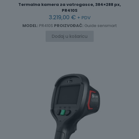
Termalna kamera za vatrogasce, 384×288 px,
PR410S
3.219,00
€
+ PDV
MODEL:
PR410S
PROIZVOĐAČ:
Guide sensmart
Dodaj u košaricu