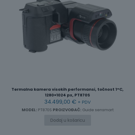
Termalna kamera visokih performansi, točnost 1°C,
1280×1024 px, PT870S
34.499,00
€
+ PDV
MODEL:
PT870S
PROIZVOĐAČ:
Guide sensmart
Dodaj u košaricu