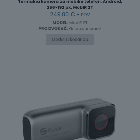
Termalna kamera za mobilni telefon, Android,
256×192 px, MobIR 2T
249,00
€
+ PDV
MODEL:
MobIR 2T
PROIZVOĐAČ:
Guide sensmart
Dodaj u košaricu