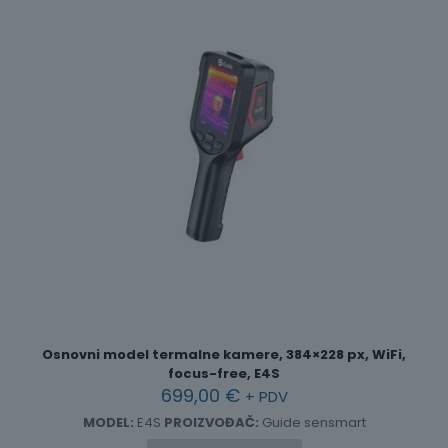
Osnovni model termalne kamere, 384×228 px, WiFi,
focus-free, E4S
699,00
€
+ PDV
MODEL:
E4S
PROIZVOĐAČ:
Guide sensmart