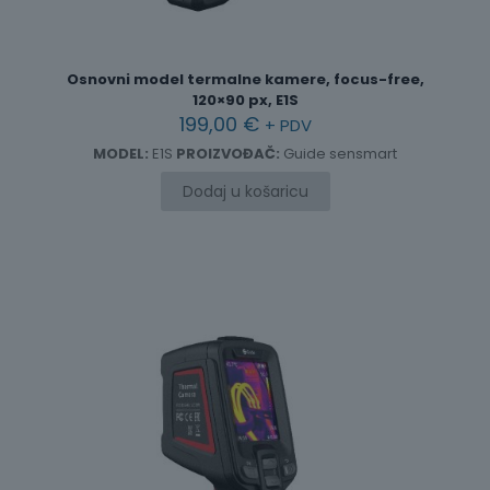
Osnovni model termalne kamere, focus-free,
120×90 px, E1S
199,00
€
+ PDV
MODEL:
E1S
PROIZVOĐAČ:
Guide sensmart
Dodaj u košaricu