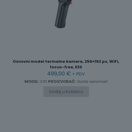
Osnovni model termalne kamere, 256×192 px, WiFi,
focus-free, E3S
499,00
€
+ PDV
MODEL:
E3S
PROIZVOĐAČ:
Guide sensmart
Dodaj u košaricu