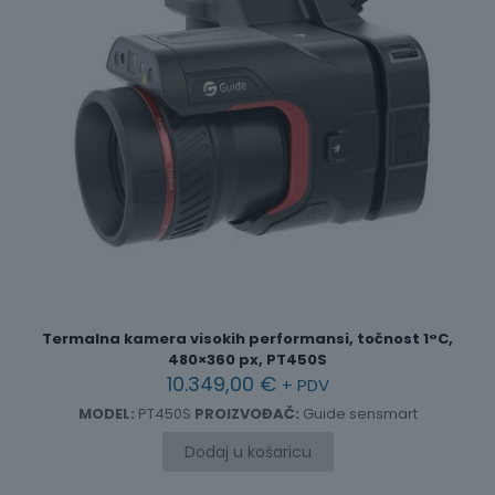
Termalna kamera visokih performansi, točnost 1°C,
480×360 px, PT450S
10.349,00
€
+ PDV
MODEL:
PT450S
PROIZVOĐAČ:
Guide sensmart
Dodaj u košaricu