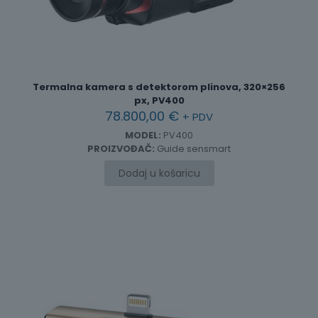
Termalna kamera s detektorom plinova, 320×256
px, PV400
78.800,00
€
+ PDV
MODEL:
PV400
PROIZVOĐAČ:
Guide sensmart
Dodaj u košaricu