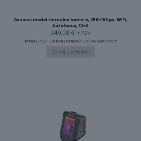
Osnovni model termalne kamere, 256×192 px, WiFi,
Autofocus, E2+S
349,00
€
+ PDV
MODEL:
E2+S
PROIZVOĐAČ:
Guide sensmart
Dodaj u košaricu