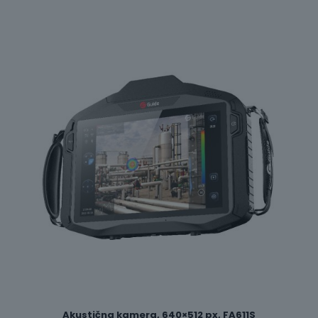
Akustična kamera, 640×512 px, FA611S