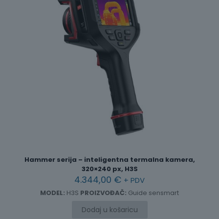
Hammer serija – inteligentna termalna kamera,
320×240 px, H3S
4.344,00
€
+ PDV
MODEL:
H3S
PROIZVOĐAČ:
Guide sensmart
Dodaj u košaricu