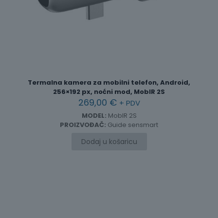
Termalna kamera za mobilni telefon, Android,
256×192 px, noćni mod, MobIR 2S
269,00
€
+ PDV
MODEL:
MobIR 2S
PROIZVOĐAČ:
Guide sensmart
Dodaj u košaricu