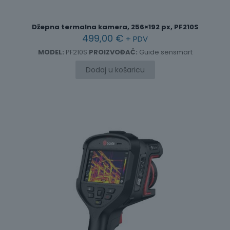
Džepna termalna kamera, 256×192 px, PF210S
499,00
€
+ PDV
MODEL:
PF210S
PROIZVOĐAČ:
Guide sensmart
Dodaj u košaricu