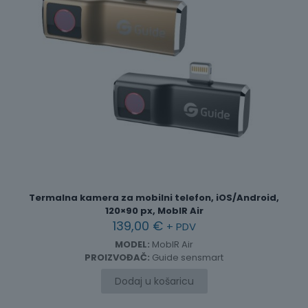
Termalna kamera za mobilni telefon, iOS/Android,
120×90 px, MobIR Air
139,00
€
+ PDV
MODEL:
MobIR Air
PROIZVOĐAČ:
Guide sensmart
Dodaj u košaricu