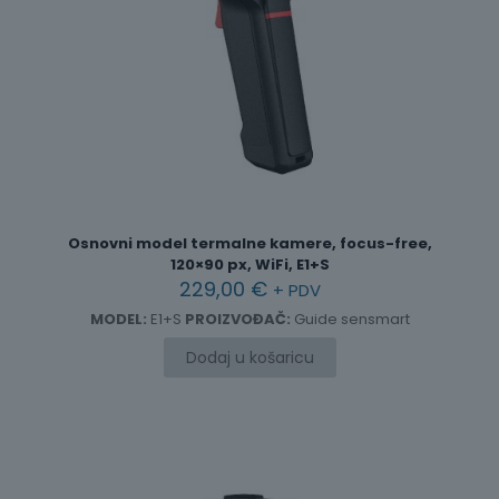
Osnovni model termalne kamere, focus-free,
120×90 px, WiFi, E1+S
229,00
€
+ PDV
MODEL:
E1+S
PROIZVOĐAČ:
Guide sensmart
Dodaj u košaricu