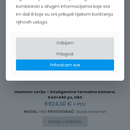
kombinirati s drugim informacijama koje ste
im dali ili koje su oni prikupili tijekom korištenja
njihovih usluga.
Odbijam
Prilagodi
Prihvaćam sve
Hammer serija – inteligentna termalna kamera,
640×480 px, H6S
8.624,00
€
+ PDV
MODEL:
H6S
PROIZVOĐAČ:
Guide sensmart
Dodaj u košaricu