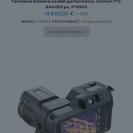
Termalna kamera visokih performansi, točnost 1°C,
640×512 px, PT650S
14.949,00
€
+ PDV
MODEL:
PT650S
PROIZVOĐAČ:
Guide sensmart
Dodaj u košaricu