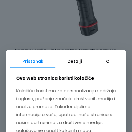
Hammer serija – inteligentna termalna kamera,
480×360 px, H4S
Pristanak
Detalji
O
6.899,00
€
+ PDV
MODEL:
H4S
PROIZVOĐAČ:
Guide sensmart
Ova web stranica koristi kolačiće
Dodaj u košaricu
Kolačiće koristimo za personalizaciju sadržaja
i oglasa, pružanje značajki društvenih medija i
analizu prometa. Također dijelimo
informacije o vašoj upotrebi naše stranice s
našim partnerima za društvene medije,
oglašavanje i analitiku koji ih mogu