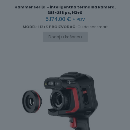
Hammer serija – inteligentna termalna kamera,
388×288 px, H3+S
5.174,00
€
+ PDV
MODEL:
H3+S
PROIZVOĐAČ:
Guide sensmart
Dodaj u košaricu