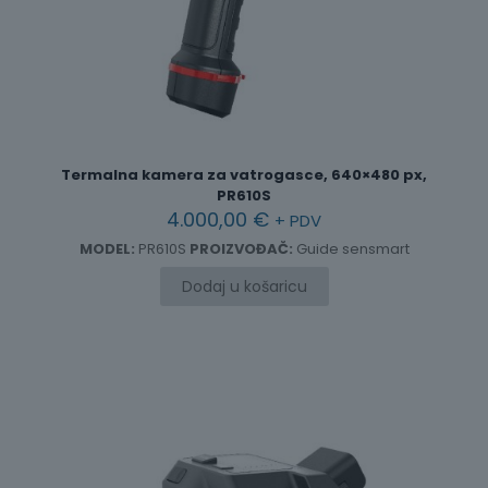
Termalna kamera za vatrogasce, 640×480 px,
PR610S
4.000,00
€
+ PDV
MODEL:
PR610S
PROIZVOĐAČ:
Guide sensmart
Dodaj u košaricu