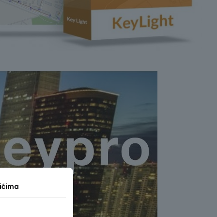
ićima