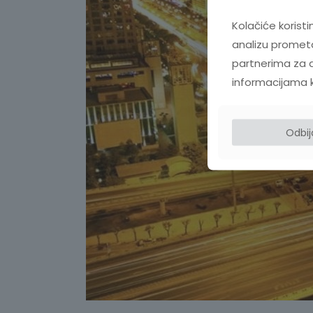
Kolačiće koristi
analizu prometa
partnerima za d
informacijama koj
Odbi