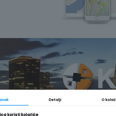
tanak
Detalji
O
kolač
ca koristi kolačiće