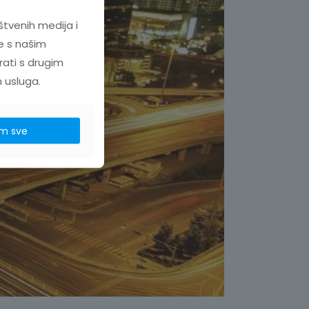
štvenih medija i
e s našim
rati s drugim
h usluga.
m sve