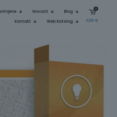
0
primjene
Novosti
Blog
0,00
€
Kontakt
Web katalog