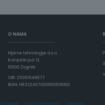
O NAMA
Mjerne tehnologije d.o.o.
P
Kutnjački put 12
0
10000 Zagreb
V
OIB: 25951549677
IBAN: HR3324070001100656810
 narudžbe
Pravila privatnosti
Impresum