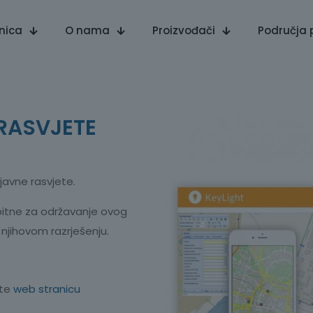
nica
O nama
Proizvođači
Područja 
 RASVJETE
javne rasvjete.
 bitne za održavanje ovog
njihovom razrješenju.
ite
web stranicu