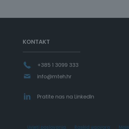
KONTAKT
+385 1 3099 333
info@mteh.hr
Pratite nas na LinkedIn
Uvjeti poslovanja
Raskid ugovora
Moje