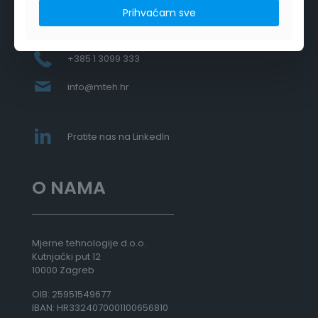
Prihvaćam sve
+385 1 3099 333
info@mteh.hr
Pratite nas na LinkedIn
O NAMA
Mjerne tehnologije d.o.o.
Kutnjački put 12
10000 Zagreb
OIB: 25951549677
IBAN: HR3324070001100656810