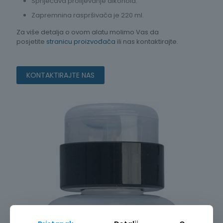
Spriječava prolijevanje alkohola.
Zapremnina raspršivača je 220 ml.
Za više detalja o ovom alatu molimo Vas da
posjetite
stranicu proizvođača
ili nas kontaktirajte.
KONTAKTIRAJTE NAS