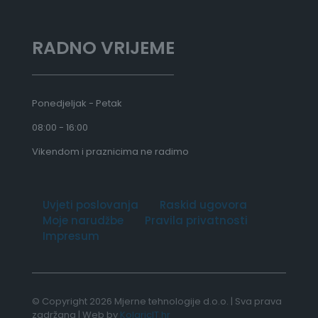
RADNO VRIJEME
Ponedjeljak - Petak
08:00 - 16:00
Vikendom i praznicima ne radimo
Uvjeti poslovanja
Raskid ugovora
Moje narudžbe
Pravila privatnosti
Impresum
© Copyright 2026 Mjerne tehnologije d.o.o. | Sva prava
zadržana | Web by
KolaricIT.hr