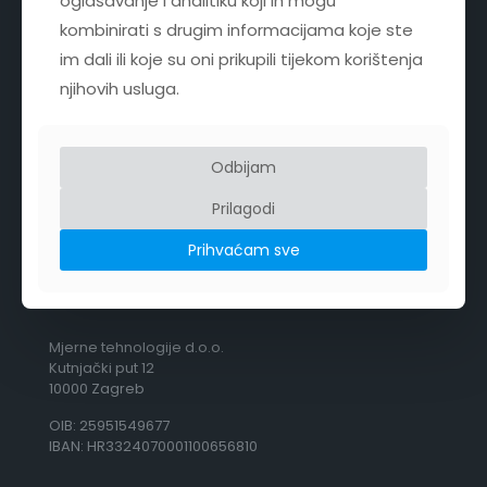
oglašavanje i analitiku koji ih mogu
kombinirati s drugim informacijama koje ste
im dali ili koje su oni prikupili tijekom korištenja
+385 1 3099 333
njihovih usluga.
info@mteh.hr
Odbijam
Pratite nas na LinkedIn
Prilagodi
Prihvaćam sve
O NAMA
Mjerne tehnologije d.o.o.
Kutnjački put 12
10000 Zagreb
OIB: 25951549677
IBAN: HR3324070001100656810