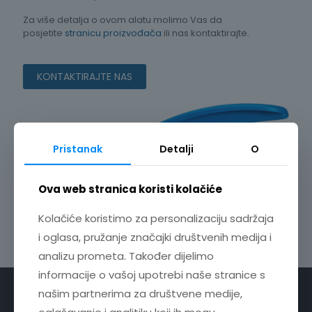
Za više detalja o ovom alatu molimo Vas da
posjetite
stranicu proizvođača
ili nas kontaktirajte.
KONTAKTIRAJTE NAS
Pristanak
Detalji
O
Ova web stranica koristi kolačiće
Kolačiće koristimo za personalizaciju sadržaja
i oglasa, pružanje značajki društvenih medija i
analizu prometa. Također dijelimo
informacije o vašoj upotrebi naše stranice s
KONTAKT
našim partnerima za društvene medije,