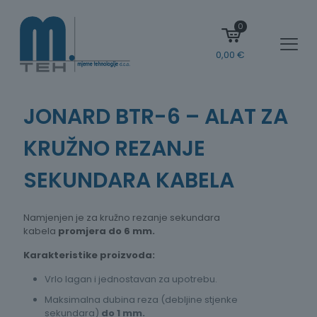
0
0,00
€
JONARD BTR-6 – ALAT ZA
KRUŽNO REZANJE
SEKUNDARA KABELA
Namjenjen je za kružno rezanje sekundara
kabela
promjera do 6 mm.
Karakteristike proizvoda:
Vrlo lagan i jednostavan za upotrebu.
Maksimalna dubina reza (debljine stjenke
sekundara)
do 1 mm.