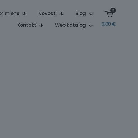
0
primjene
Novosti
Blog
0,00
€
Kontakt
Web katalog