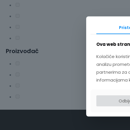
Pris
Ova web strani
Proizvođač
Kolačiće koristi
analizu prometa
partnerima za d
informacijama koj
Odbi