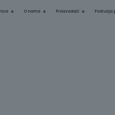
nica
O nama
Proizvođači
Područja 