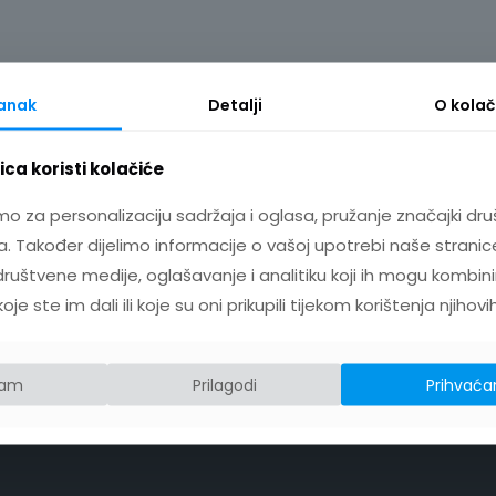
tanak
Detalji
O
kolač
ca koristi kolačiće
mo za personalizaciju sadržaja i oglasa, pružanje značajki dru
. Također dijelimo informacije o vašoj upotrebi naše stranic
ruštvene medije, oglašavanje i analitiku koji ih mogu kombini
e ste im dali ili koje su oni prikupili tijekom korištenja njihovi
jam
Prilagodi
Prihvaća