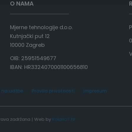
O NAMA
Mjerne tehnologije d.o.o.
P
Kutnjački put 12
0
10000 Zagreb
V
OIB: 25951549677
IBAN: HR3324070001100656810
 narudžbe
Pravila privatnosti
Impresum
 prava zadržana | Web by
KolaricIT.hr