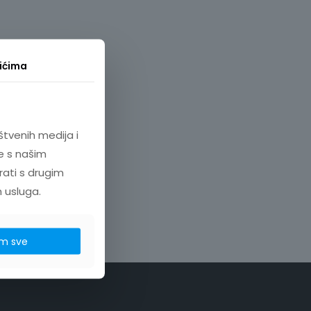
ićima
štvenih medija i
e s našim
rati s drugim
h usluga.
m sve